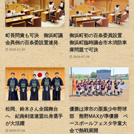
町長問責も可決 御浜町議
御浜町初の百条委員設置
会異例の百条委設置連発
御浜町臨時議会市木消防車
庫問題で可決
2026-07-30
2026-07-29
松岡、鈴木さん全国舞台
優勝は津市の栗葉少年野球
へ 紀南剣道連盟出身選手
部 熊野MAXが準優勝 ベ
が大活躍
ースボールフェスタ学童大
会で熱戦展開
2026-07-28