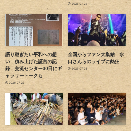
2026-07-27
語り継ぎたい平和への想
全国からファン大集結 水
い 積み上げた証言の記
口さんらのライブに熱狂
録 交流センター30日にギ
2026-07-23
ャラリートークも
2026-07-25