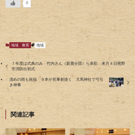
0
地域
教育
地域
７年度は式典のみ 竹内さん（新鹿分団）ら表彰 来月４日熊野
市消防出初式
清めの雨も祝福 ９本が見事射抜く 大馬神社で弓引
き神事
関連記事