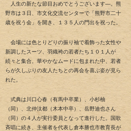
人生の新たな節目おめでとうございます―。熊
野市は３日、市文化交流センターで「熊野市二十
歳を祝う会」を開き、１３５人の門出を祝った。
会場には色とりどりの振り袖で着飾った女性や
新調したスーツ、羽織袴の若者たち１０１人が
続々と集合。華やかなムードに包まれた中、若者
らが久しぶりの友人たちとの再会を喜ぶ姿が見ら
れた。
式典は川口心春（有馬中卒業）、小杉柚
（同）、北仲汰都（木本中卒）、岳野迪也さん
（同）の４人が実行委員となって進行した。国歌
斉唱に続き、主催者を代表し倉本勝也市教育長が