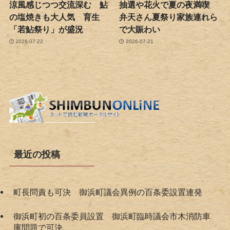
涼風感じつつ交流深む 鮎
抽選や花火で夏の夜満喫
の塩焼きも大人気 育生
弁天さん夏祭り家族連れら
「若鮎祭り」が盛況
で大賑わい
2026-07-22
2026-07-21
最近の投稿
町長問責も可決 御浜町議会異例の百条委設置連発
御浜町初の百条委員設置 御浜町臨時議会市木消防車
庫問題で可決