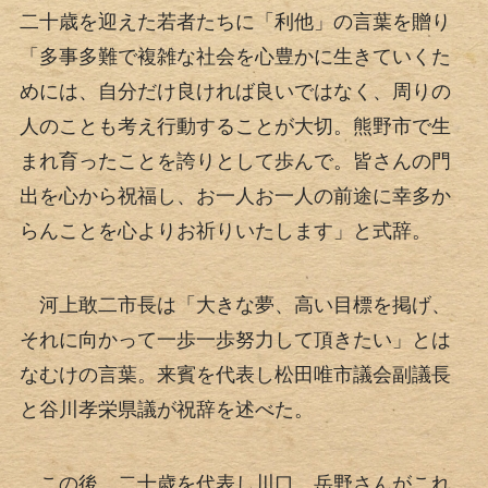
二十歳を迎えた若者たちに「利他」の言葉を贈り
「多事多難で複雑な社会を心豊かに生きていくた
めには、自分だけ良ければ良いではなく、周りの
人のことも考え行動することが大切。熊野市で生
まれ育ったことを誇りとして歩んで。皆さんの門
出を心から祝福し、お一人お一人の前途に幸多か
らんことを心よりお祈りいたします」と式辞。
河上敢二市長は「大きな夢、高い目標を掲げ、
それに向かって一歩一歩努力して頂きたい」とは
なむけの言葉。来賓を代表し松田唯市議会副議長
と谷川孝栄県議が祝辞を述べた。
この後、二十歳を代表し川口、岳野さんがこれ