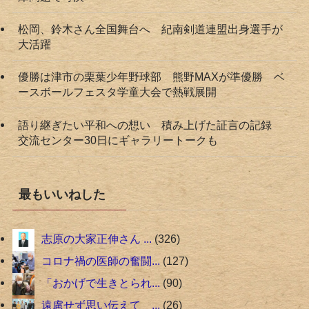
松岡、鈴木さん全国舞台へ 紀南剣道連盟出身選手が
大活躍
優勝は津市の栗葉少年野球部 熊野MAXが準優勝 ベ
ースボールフェスタ学童大会で熱戦展開
語り継ぎたい平和への想い 積み上げた証言の記録
交流センター30日にギャラリートークも
最もいいねした
志原の大家正伸さん ...
326
コロナ禍の医師の奮闘...
127
「おかげで生きとられ...
90
遠慮せず思い伝えて ...
26