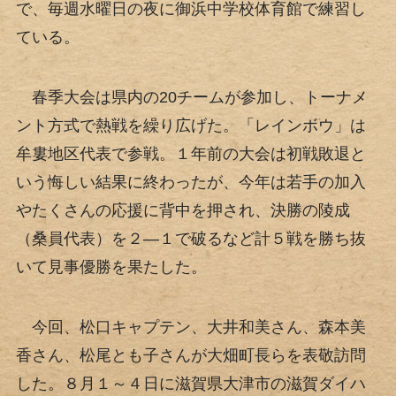
で、毎週水曜日の夜に御浜中学校体育館で練習し
ている。
春季大会は県内の20チームが参加し、トーナメ
ント方式で熱戦を繰り広げた。「レインボウ」は
牟婁地区代表で参戦。１年前の大会は初戦敗退と
いう悔しい結果に終わったが、今年は若手の加入
やたくさんの応援に背中を押され、決勝の陵成
（桑員代表）を２―１で破るなど計５戦を勝ち抜
いて見事優勝を果たした。
今回、松口キャプテン、大井和美さん、森本美
香さん、松尾とも子さんが大畑町長らを表敬訪問
した。８月１～４日に滋賀県大津市の滋賀ダイハ