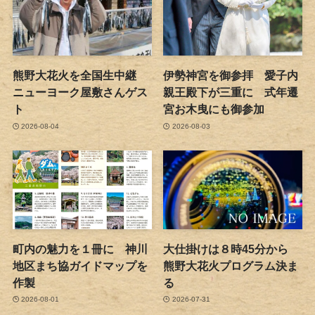
熊野大花火を全国生中継
伊勢神宮を御参拝 愛子内
ニューヨーク屋敷さんゲス
親王殿下が三重に 式年遷
ト
宮お木曳にも御参加
2026-08-04
2026-08-03
町内の魅力を１冊に 神川
大仕掛けは８時45分から
地区まち協ガイドマップを
熊野大花火プログラム決ま
作製
る
2026-08-01
2026-07-31