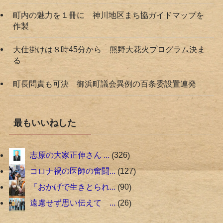
町内の魅力を１冊に 神川地区まち協ガイドマップを
作製
大仕掛けは８時45分から 熊野大花火プログラム決ま
る
町長問責も可決 御浜町議会異例の百条委設置連発
最もいいねした
志原の大家正伸さん ...
326
コロナ禍の医師の奮闘...
127
「おかげで生きとられ...
90
遠慮せず思い伝えて ...
26