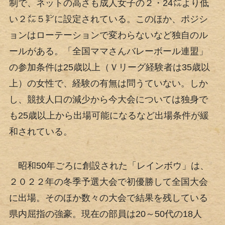
制で、ネットの高さも成人女子の２・24㍍より低
い２㍍５㌢に設定されている。このほか、ポジシ
ョンはローテーションで変わらないなど独自のル
ールがある。「全国ママさんバレーボール連盟」
の参加条件は25歳以上（Ｖリーグ経験者は35歳以
上）の女性で、経験の有無は問うていない。しか
し、競技人口の減少から今大会については独身で
も25歳以上から出場可能になるなど出場条件が緩
和されている。
昭和50年ごろに創設された「レインボウ」は、
２０２２年の冬季予選大会で初優勝して全国大会
に出場。そのほか数々の大会で結果を残している
県内屈指の強豪。現在の部員は20～50代の18人