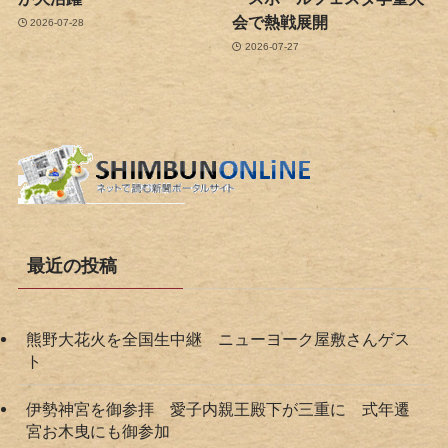
会で熱戦展開
2026-07-28
2026-07-27
最近の投稿
熊野大花火を全国生中継 ニューヨーク屋敷さんゲス
ト
伊勢神宮を御参拝 愛子内親王殿下が三重に 式年遷
宮お木曳にも御参加