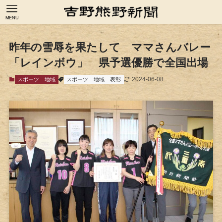
MENU
昨年の雪辱を果たして ママさんバレー
「レインボウ」 県予選優勝で全国出場
2024-06-08
スポーツ
地域
スポーツ
地域
表彰