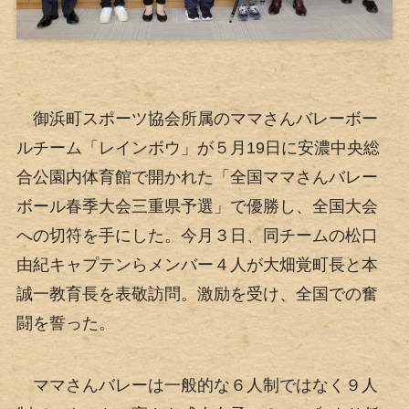
御浜町スポーツ協会所属のママさんバレーボー
ルチーム「レインボウ」が５月19日に安濃中央総
合公園内体育館で開かれた「全国ママさんバレー
ボール春季大会三重県予選」で優勝し、全国大会
への切符を手にした。今月３日、同チームの松口
由紀キャプテンらメンバー４人が大畑覚町長と本
誠一教育長を表敬訪問。激励を受け、全国での奮
闘を誓った。
ママさんバレーは一般的な６人制ではなく９人