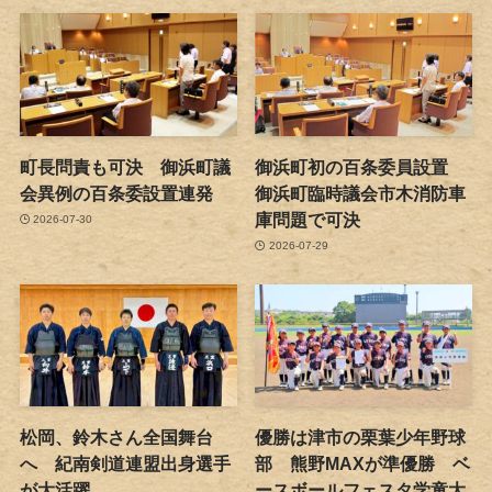
町長問責も可決 御浜町議
御浜町初の百条委員設置
会異例の百条委設置連発
御浜町臨時議会市木消防車
庫問題で可決
2026-07-30
2026-07-29
松岡、鈴木さん全国舞台
優勝は津市の栗葉少年野球
へ 紀南剣道連盟出身選手
部 熊野MAXが準優勝 ベ
が大活躍
ースボールフェスタ学童大