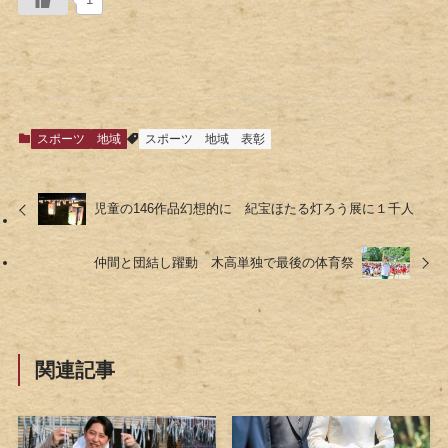
スポーツ
地域
スポーツ
地域
表彰
児童の146作品幻想的に 紀宝ほたる灯ろう展に１千人
仲間と団結し躍動 木高単独で最後の体育祭
関連記事