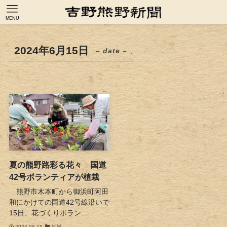
MENU
2024年6月15日
– date –
夏の熊野路彩る花々 国道
42号ボランティアが植栽
熊野市木本町から御浜町阿田
和にかけての国道42号線沿いで
15日、花づくりボラン...
2024-06-15
地域