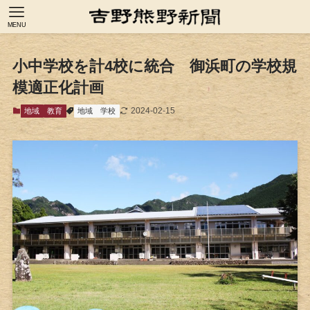
MENU
小中学校を計4校に統合 御浜町の学校規
模適正化計画
2024-02-15
地域
教育
地域
学校