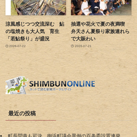
涼風感じつつ交流深む 鮎
抽選や花火で夏の夜満喫
の塩焼きも大人気 育生
弁天さん夏祭り家族連れら
「若鮎祭り」が盛況
で大賑わい
2026-07-22
2026-07-21
最近の投稿
町長問責も可決 御浜町議会異例の百条委設置連発