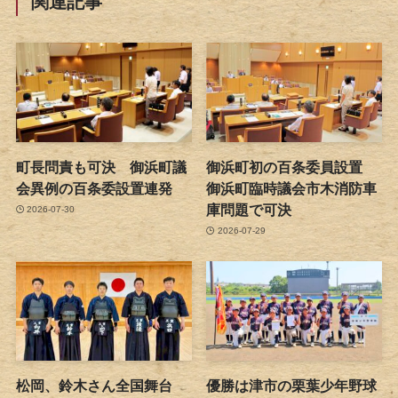
関連記事
町長問責も可決 御浜町議
御浜町初の百条委員設置
会異例の百条委設置連発
御浜町臨時議会市木消防車
庫問題で可決
2026-07-30
2026-07-29
松岡、鈴木さん全国舞台
優勝は津市の栗葉少年野球