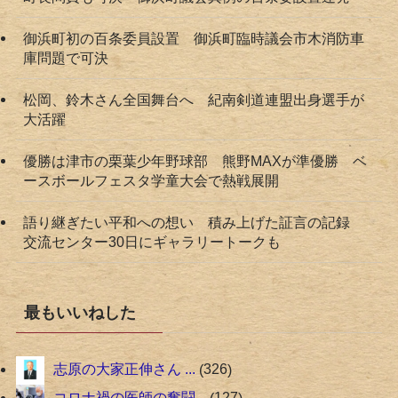
御浜町初の百条委員設置 御浜町臨時議会市木消防車
庫問題で可決
松岡、鈴木さん全国舞台へ 紀南剣道連盟出身選手が
大活躍
優勝は津市の栗葉少年野球部 熊野MAXが準優勝 ベ
ースボールフェスタ学童大会で熱戦展開
語り継ぎたい平和への想い 積み上げた証言の記録
交流センター30日にギャラリートークも
最もいいねした
志原の大家正伸さん ...
326
コロナ禍の医師の奮闘...
127