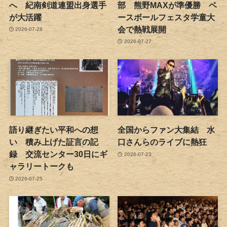
へ 紀南剣道連盟出身選手
部 熊野MAXが準優勝 ベ
が大活躍
ースボールフェスタ学童大
会で熱戦展開
2026-07-28
2026-07-27
語り継ぎたい平和への想
全国からファン大集結 水
い 積み上げた証言の記
口さんらのライブに熱狂
録 交流センター30日にギ
2026-07-23
ャラリートークも
2026-07-25