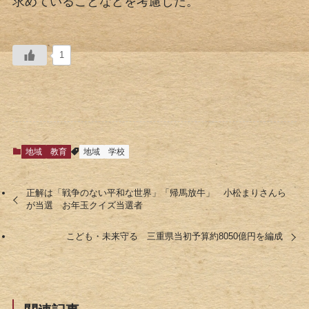
求めていることなどを考慮した。
1
地域
教育
地域
学校
正解は「戦争のない平和な世界」「帰馬放牛」 小松まりさんら
が当選 お年玉クイズ当選者
こども・未来守る 三重県当初予算約8050億円を編成