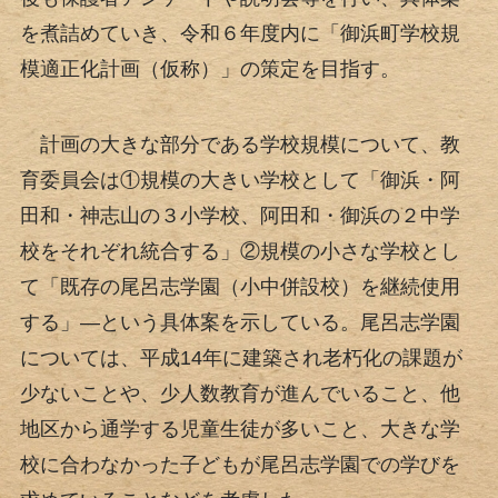
を煮詰めていき、令和６年度内に「御浜町学校規
模適正化計画（仮称）」の策定を目指す。
計画の大きな部分である学校規模について、教
育委員会は①規模の大きい学校として「御浜・阿
田和・神志山の３小学校、阿田和・御浜の２中学
校をそれぞれ統合する」②規模の小さな学校とし
て「既存の尾呂志学園（小中併設校）を継続使用
する」―という具体案を示している。尾呂志学園
については、平成14年に建築され老朽化の課題が
少ないことや、少人数教育が進んでいること、他
地区から通学する児童生徒が多いこと、大きな学
校に合わなかった子どもが尾呂志学園での学びを