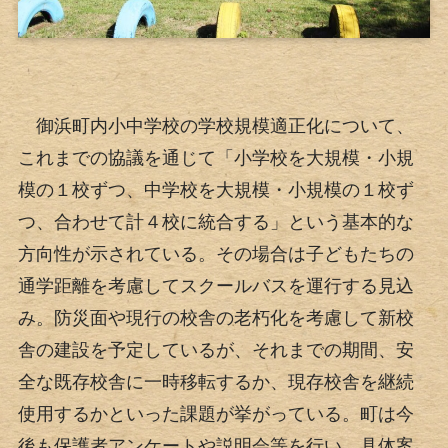
御浜町内小中学校の学校規模適正化について、
これまでの協議を通じて「小学校を大規模・小規
模の１校ずつ、中学校を大規模・小規模の１校ず
つ、合わせて計４校に統合する」という基本的な
方向性が示されている。その場合は子どもたちの
通学距離を考慮してスクールバスを運行する見込
み。防災面や現行の校舎の老朽化を考慮して新校
舎の建設を予定しているが、それまでの期間、安
全な既存校舎に一時移転するか、現存校舎を継続
使用するかといった課題が挙がっている。町は今
後も保護者アンケートや説明会等を行い、具体案