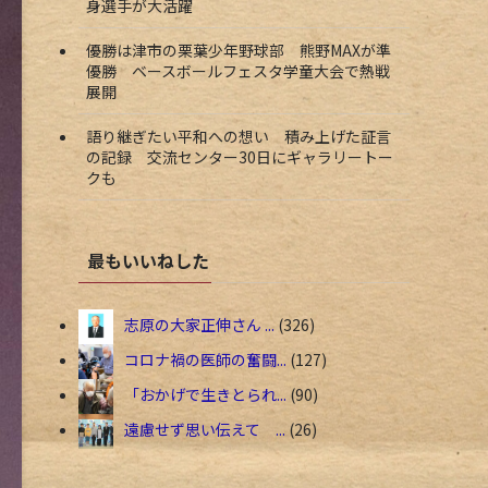
身選手が大活躍
優勝は津市の栗葉少年野球部 熊野MAXが準
優勝 ベースボールフェスタ学童大会で熱戦
展開
語り継ぎたい平和への想い 積み上げた証言
の記録 交流センター30日にギャラリートー
クも
最もいいねした
志原の大家正伸さん ...
326
コロナ禍の医師の奮闘...
127
「おかげで生きとられ...
90
遠慮せず思い伝えて ...
26