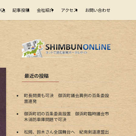
申込
記事投稿
会社紹介
アクセス
お問い合わせ
最近の投稿
町長問責も可決 御浜町議会異例の百条委設
置連発
御浜町初の百条委員設置 御浜町臨時議会市
木消防車庫問題で可決
松岡、鈴木さん全国舞台へ 紀南剣道連盟出