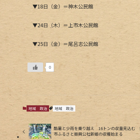
▼18日（金）＝神木公民館
▼24日（木）＝上市木公民館
▼25日（金）＝尾呂志公民館
0
地域
政治
地域
政治
酷暑と少雨を乗り越え 16トンの収量見込む 
市ふるさと振興公社新姫の収穫始まる