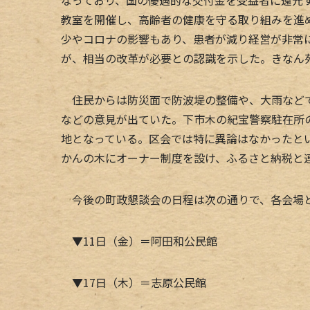
教室を開催し、高齢者の健康を守る取り組みを進
少やコロナの影響もあり、患者が減り経営が非常
が、相当の改革が必要との認識を示した。きなん
住民からは防災面で防波堤の整備や、大雨などで
などの意見が出ていた。下市木の紀宝警察駐在所
地となっている。区会では特に異論はなかったと
かんの木にオーナー制度を設け、ふるさと納税と
今後の町政懇談会の日程は次の通りで、各会場
▼11日（金）＝阿田和公民館
▼17日（木）＝志原公民館