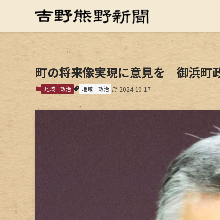
町の将来像実現に意見を 御浜町
地域
政治
地域
政治
2024-10-17