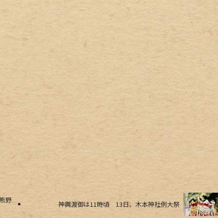
熊野
神輿渡御は11時頃 13日、木本神社例大祭