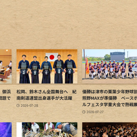
 御浜
松岡、鈴木さん全国舞台へ 紀
優勝は津市の栗葉少年野
問題で
南剣道連盟出身選手が大活躍
熊野MAXが準優勝 ベース
ルフェスタ学童大会で熱戦
2026-07-28
2026-07-27