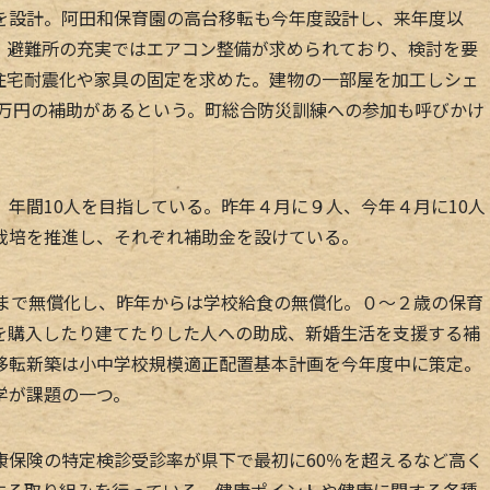
を設計。阿田和保育園の高台移転も今年度設計し、来年度以
。避難所の充実ではエアコン整備が求められており、検討を要
住宅耐震化や家具の固定を求めた。建物の一部屋を加工しシェ
０万円の補助があるという。町総合防災訓練への参加も呼びかけ
年間10人を目指している。昨年４月に９人、今年４月に10人
栽培を推進し、それぞれ補助金を設けている。
まで無償化し、昨年からは学校給食の無償化。０～２歳の保育
を購入したり建てたりした人への助成、新婚生活を支援する補
移転新築は小中学校規模適正配置基本計画を今年度中に策定。
学が課題の一つ。
保険の特定検診受診率が県下で最初に60％を超えるなど高く
する取り組みを行っている。健康ポイントや健康に関する各種