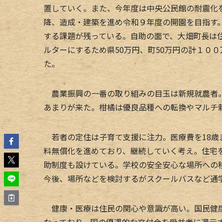
置していく。また、今年度は中央公民館の耐震化
降、造成・建築を進め令和９年度の開園を目指す
する課題が残っている。自助の面で、大畑町長は
ルターにするため県50万円、町50万円の計１０
た。
農業振興の一番の取り組みの目玉は新規就農者。
あまりが来た。柑橘は優良品種への転換やマルチ
若者の定住は子育て支援に注力。医療費を18歳
料無償化を進めており、継続していく考え。住宅
助制度も設けている。学校の安全安心な場所への
今後、場所などを検討するがスクールバスなど通
健康・医療は住民の関心や意識が高い。国民健康
なっており、国の優遇的な交付金を受益者に還元