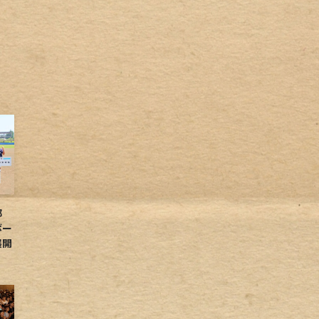
球部
ボー
展開