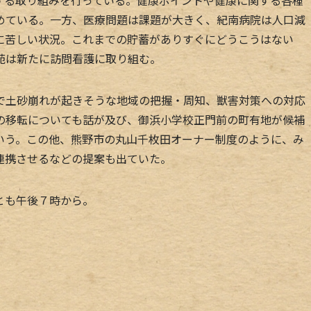
めている。一方、医療問題は課題が大きく、紀南病院は人口減
に苦しい状況。これまでの貯蓄がありすぐにどうこうはない
苑は新たに訪問看護に取り組む。
土砂崩れが起きそうな地域の把握・周知、獣害対策への対応
の移転についても話が及び、御浜小学校正門前の町有地が候補
いう。この他、熊野市の丸山千枚田オーナー制度のように、み
連携させるなどの提案も出ていた。
とも午後７時から。