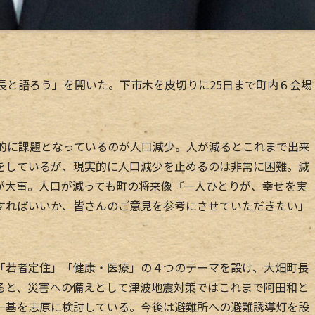
長と語ろう」を開いた。下市木を皮切りに25日まで町内６会場
的に課題となっているのが人口減少。人が減るとこれまで出来
をしているが、現実的に人口減少を止めるのは非常に困難。減
が大事。人口が減っても町の将来像『一人ひとりが、幸せを実
すればいいか、皆さんのご意見を参考にさせていただきたい」
若者定住」「健康・医療」の４つのテーマを設け、大畑町長
ると、災害への備えとして津波地震対策ではこれまで阿田和と
一基を志原に検討している。今後は避難所への避難誘導灯を設