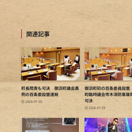
関連記事
町長問責も可決 御浜町議会異
御浜町初の百条委員設置
例の百条委設置連発
町臨時議会市木消防車庫
可決
2026-07-30
2026-07-29