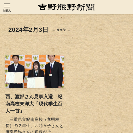
MENU
2024年2月3日
– date –
西、渡部さん見事入選 紀
南高校東洋大「現代学生百
人一首」
三重県立紀南高校（孝明校
長）の２年生、西萌々子さんと
渡部遊馬さんの短歌がそ...