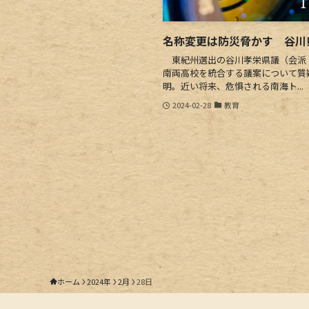
名称変更は防災脅かす 谷川
東紀州選出の谷川孝栄県議（会派・
南両高校を統合する議案について質
明。近い将来、危惧される南海ト...
2024-02-28
教育
ホーム
2024年
2月
28日