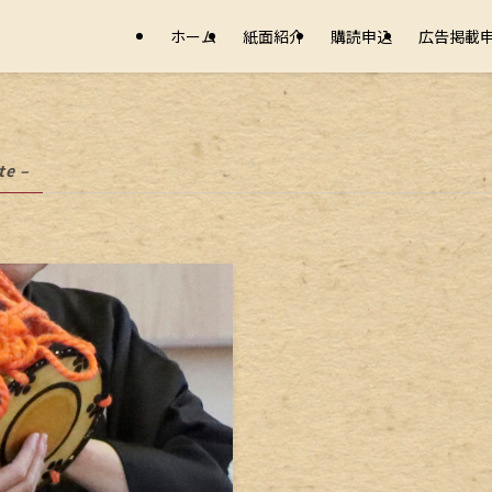
ホーム
紙面紹介
購読申込
広告掲載
te –