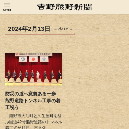
MENU
2024年2月13日
– date –
防災の道へ意義ある一歩
熊野道路トンネル工事の着
工祝う
熊野市大泊町と久生屋町を結
ぶ国道42号熊野道路のトンネル
着工式が11日、市文化...