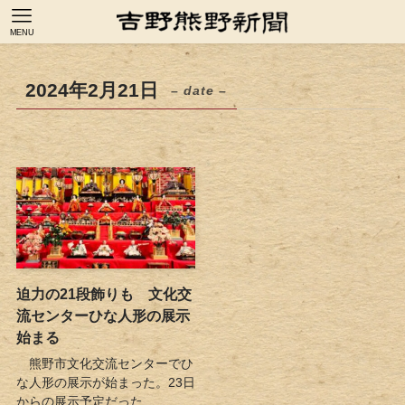
MENU
2024年2月21日
– date –
迫力の21段飾りも 文化交
流センターひな人形の展示
始まる
熊野市文化交流センターでひ
な人形の展示が始まった。23日
からの展示予定だった...