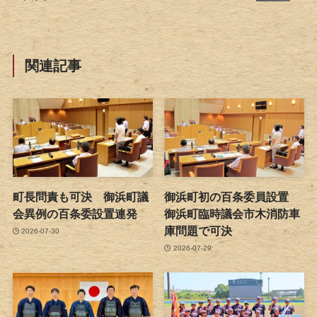
関連記事
町長問責も可決 御浜町議
御浜町初の百条委員設置
会異例の百条委設置連発
御浜町臨時議会市木消防車
庫問題で可決
2026-07-30
2026-07-29