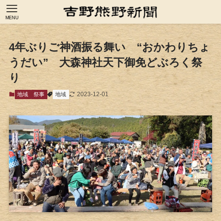
MENU
4年ぶりご神酒振る舞い “おかわりちょ
うだい” 大森神社天下御免どぶろく祭
り
2023-12-01
地域
祭事
地域