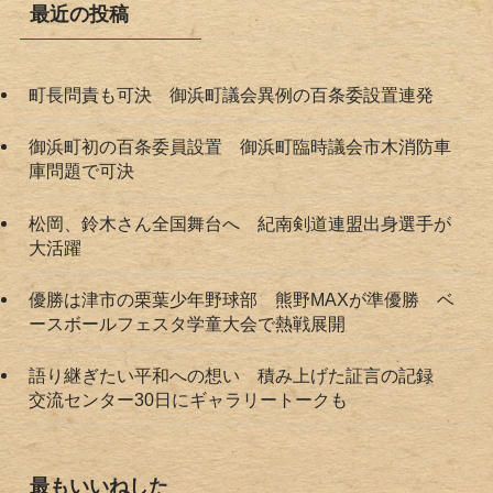
最近の投稿
町長問責も可決 御浜町議会異例の百条委設置連発
御浜町初の百条委員設置 御浜町臨時議会市木消防車
庫問題で可決
松岡、鈴木さん全国舞台へ 紀南剣道連盟出身選手が
大活躍
優勝は津市の栗葉少年野球部 熊野MAXが準優勝 ベ
ースボールフェスタ学童大会で熱戦展開
語り継ぎたい平和への想い 積み上げた証言の記録
交流センター30日にギャラリートークも
最もいいねした