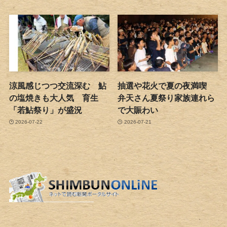
涼風感じつつ交流深む 鮎
抽選や花火で夏の夜満喫
の塩焼きも大人気 育生
弁天さん夏祭り家族連れら
「若鮎祭り」が盛況
で大賑わい
2026-07-22
2026-07-21