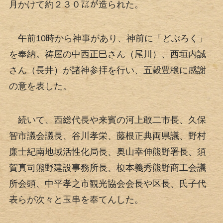
月かけて約２３０㍑が造られた。
午前10時から神事があり、神前に「どぶろく」
を奉納。祷屋の中西正巳さん（尾川）、西垣内誠
さん（長井）が諸神参拝を行い、五穀豊穣に感謝
の意を表した。
続いて、西総代長や来賓の河上敢二市長、久保
智市議会議長、谷川孝栄、藤根正典両県議、野村
廉士紀南地域活性化局長、奥山幸伸熊野署長、須
賀真司熊野建設事務所長、榎本義秀熊野商工会議
所会頭、中平孝之市観光協会会長や区長、氏子代
表らが次々と玉串を奉てんした。