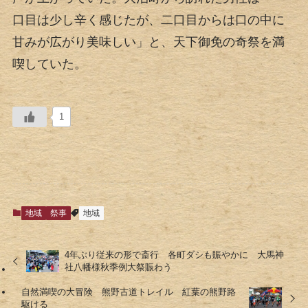
口目は少し辛く感じたが、二口目からは口の中に
甘みが広がり美味しい」と、天下御免の奇祭を満
喫していた。
1
地域
祭事
地域
4年ぶり従来の形で斎行 各町ダシも賑やかに 大馬神
社八幡様秋季例大祭賑わう
自然満喫の大冒険 熊野古道トレイル 紅葉の熊野路
駆ける