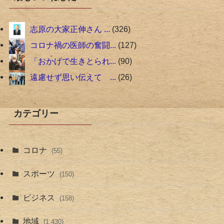
志原の大家正伸さん ...
326
コロナ禍の医師の奮闘...
127
「おかげで生きとられ...
90
遠慮せず思い伝えて ...
26
カテゴリー
コロナ
(55)
スポーツ
(150)
ビジネス
(158)
地域
(1,430)