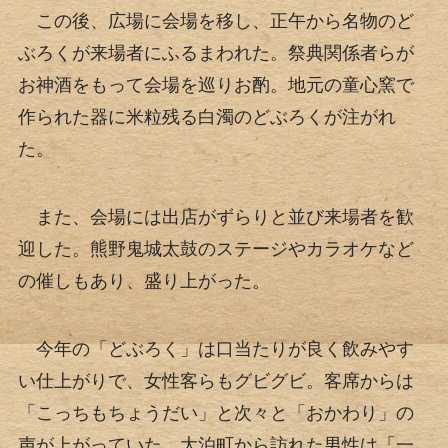
この後、広場に会場を移し、正午から名物のど
ぶろくが来場者にふるまわれた。祭典関係者らが
お神酒をもって会場を巡りお酌。地元の童心窯で
作られた器に米粒残る白濁のどぶろくが注がれ
た。
また、会場には出店がずらりと並び来場者を歓
迎した。熊野鬼城太鼓のステージやカラオケなど
の催しもあり、盛り上がった。
今年の「どぶろく」は口当たりが良く飲みやす
い仕上がりで、女性客らもグビグビ。客席からは
「こっちもちょうだい」と次々と「おかわり」の
声が上がっていた。大泊町から訪れた男性は「一