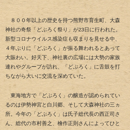
８００年以上の歴史を持つ熊野市育生町、大森
神社の奇祭「どぶろく祭り」が23日に行われた。
新型コロナウイルス感染症も収まりを見せる中、
４年ぶりに「どぶろく」が振る舞われるとあって
大賑わい。好天下、神社裏の広場には大勢の家族
連れやグループが訪れ、「どぶろく」に舌鼓を打
ちながら大いに交流を深めていた。
東海地方で「どぶろく」の醸造が認められてい
るのは伊勢神宮と白川郷、そして大森神社の三ヵ
所。今年の「どぶろく」は氏子総代長の西正司さ
ん、総代の市村善之、檜作正則さんによってひと