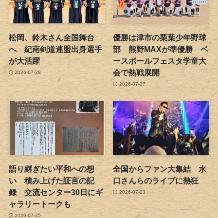
松岡、鈴木さん全国舞台
優勝は津市の栗葉少年野球
へ 紀南剣道連盟出身選手
部 熊野MAXが準優勝 ベ
が大活躍
ースボールフェスタ学童大
会で熱戦展開
2026-07-28
2026-07-27
語り継ぎたい平和への想
全国からファン大集結 水
い 積み上げた証言の記
口さんらのライブに熱狂
録 交流センター30日にギ
2026-07-23
ャラリートークも
2026-07-25