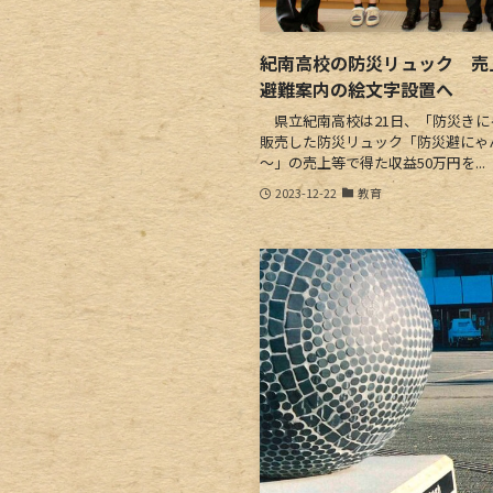
紀南高校の防災リュック 売
避難案内の絵文字設置へ
県立紀南高校は21日、「防災きに
販売した防災リュック「防災避にゃ
～」の売上等で得た収益50万円を...
2023-12-22
教育