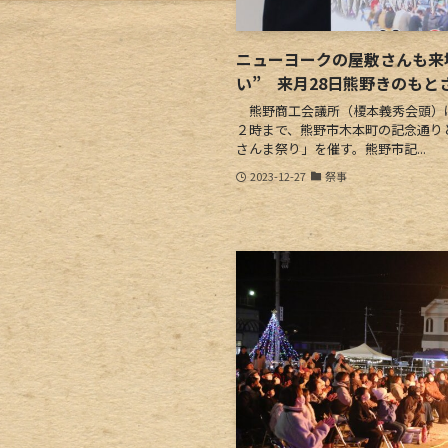
ニューヨークの屋敷さんも来
い” 来月28日熊野きのもと
熊野商工会議所（榎本義秀会頭）は
２時まで、熊野市木本町の記念通り
さんま祭り」を催す。熊野市記...
2023-12-27
祭事