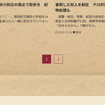
浜小防災の視点で街歩き 紀
客刺した犯人を制圧 テロ対
物処理も
？」―。御浜町立御浜小学校は14
尾鷲・紀北、熊野、紀宝の各地区
生徒12人と一緒に防災タウンウォッ
例会と合同訓練が13日、熊野市有
「ほほえみかん」で開かれた。 ...
2023-12-14
教育
1
2