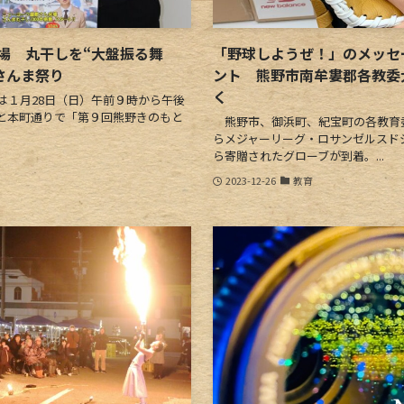
場 丸干しを“大盤振る舞
「野球しようぜ！」のメッセ
さんま祭り
ント 熊野市南牟婁郡各教委
く
１月28日（日）午前９時から午後
と本町通りで「第９回熊野きのもと
熊野市、御浜町、紀宝町の各教育委
らメジャーリーグ・ロサンゼルスド
ら寄贈されたグローブが到着。...
2023-12-26
教育