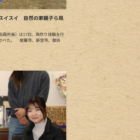
スイスイ 自然の家親子ら凧
哉所長）は17日、凧作り体験を行
かべた。 尾鷲市、新宮市、御浜