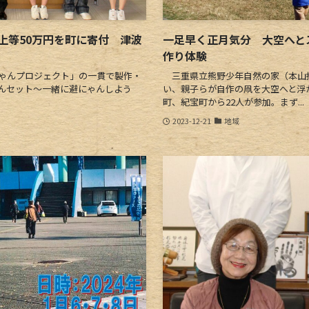
上等50万円を町に寄付 津波
一足早く正月気分 大空へと
作り体験
ゃんプロジェクト」の一貫で製作・
三重県立熊野少年自然の家（本山拓
んセット～一緒に避にゃんしよう
い、親子らが自作の凧を大空へと浮
町、紀宝町から22人が参加。まず...
2023-12-21
地域