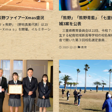
熊野ファイアーXmas盛況
「熊野」「熊野青藍」「七里
補3案を公表
ｘ熊野」（野地真美代表）は23
ーＸｍａｓ」を開催。イルミネーシ
三重県教育委員会は22日、令和７
生する紀南地域新高等学校の校名候
舎で開いた第３回校名選定委員...
2023-12-23
教育