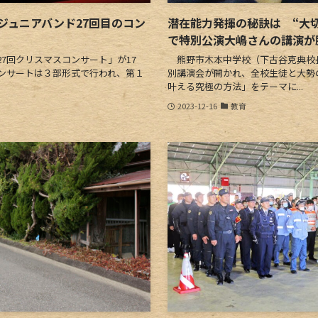
ジュニアバンド27回目のコン
潜在能力発揮の秘訣は “大
で特別公演大嶋さんの講演が
7回クリスマスコンサート」が17
熊野市木本中学校（下古谷克典校長
ンサートは３部形式で行われ、第１
別講演会が開かれ、全校生徒と大勢
叶える究極の方法」をテーマに...
2023-12-16
教育