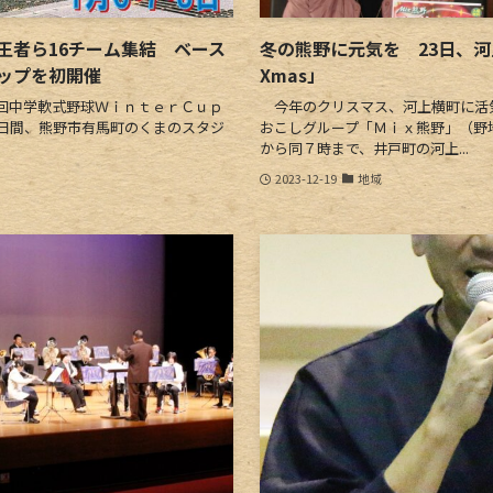
王者ら16チーム集結 ベース
冬の熊野に元気を 23日、
ップを初開催
Xmas」
回中学軟式野球ＷｉｎｔｅｒＣｕｐ
今年のクリスマス、河上横町に活
日間、熊野市有馬町のくまのスタジ
おこしグループ「Ｍｉｘ熊野」（野
から同７時まで、井戸町の河上...
2023-12-19
地域