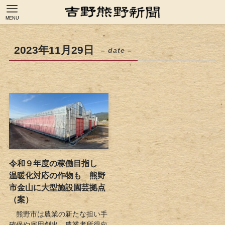
MENU
2023年11月29日
– date –
令和９年度の稼働目指し
温暖化対応の作物も 熊野
市金山に大型施設園芸拠点
（案）
熊野市は農業の新たな担い手
確保や雇用創出、農業者所得向