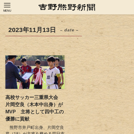
MENU
2023年11月13日
– date –
高校サッカー三重県大会
片岡空良（木本中出身）が
MVP 主将として四中工の
優勝に貢献
熊野市井戸町出身、片岡空良
君（18）が主将を務める四日市