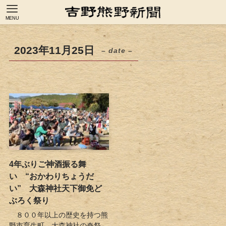
MENU
2023年11月25日
– date –
4年ぶりご神酒振る舞
い “おかわりちょうだ
い” 大森神社天下御免ど
ぶろく祭り
８００年以上の歴史を持つ熊
野市育生町、大森神社の奇祭