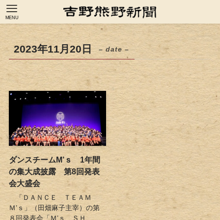
MENU
2023年11月20日
– date –
ダンスチームM’ｓ 1年間
の集大成披露 第8回発表
会大盛会
「ＤＡＮＣＥ ＴＥＡＭ
Ｍ’ｓ」（田畑麻子主宰）の第
８回発表会「Ｍ’ｓ ＳＨ...