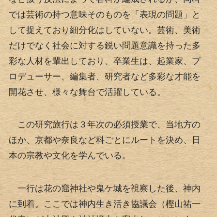
では芸術の持つ意味そのものを「表現の問題」と
して捉えており細分化はしていない。芸術、美術
だけでなく社会に対する鋭い問題意識を持った多
彩な人材を輩出しており、卒業生は、起業家、プ
ロデューサー、編集者、研究者など多彩な才能を
開花させ、様々な舞台で活躍している。
この研究旅行は３年次の必須授業で、当地方の
ほか、京都や奈良など科ごとにルートを決め、日
本の宗教や文化を学んでいる。
一行は花の窟神社や鬼ケ城を視察した後、神内
に到着。ここでは神内生き活き協議会（樫山祐一