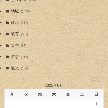
(158)
地域
(1,430)
政治
(211)
教育
(551)
災害
(36)
祭事
(119)
観光
(156)
2025年6月
月
火
水
木
金
土
日
1