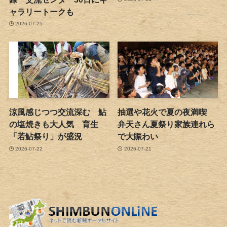
ャラリートークも
2026-07-25
涼風感じつつ交流深む 鮎
抽選や花火で夏の夜満喫
の塩焼きも大人気 育生
弁天さん夏祭り家族連れら
「若鮎祭り」が盛況
で大賑わい
2026-07-22
2026-07-21