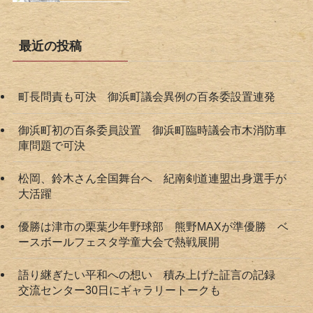
最近の投稿
町長問責も可決 御浜町議会異例の百条委設置連発
御浜町初の百条委員設置 御浜町臨時議会市木消防車
庫問題で可決
松岡、鈴木さん全国舞台へ 紀南剣道連盟出身選手が
大活躍
優勝は津市の栗葉少年野球部 熊野MAXが準優勝 ベ
ースボールフェスタ学童大会で熱戦展開
語り継ぎたい平和への想い 積み上げた証言の記録
交流センター30日にギャラリートークも