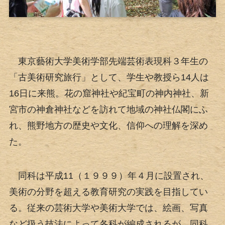
東京藝術大学美術学部先端芸術表現科３年生の
「古美術研究旅行」として、学生や教授ら14人は
16日に来熊。花の窟神社や紀宝町の神内神社、新
宮市の神倉神社などを訪れて地域の神社仏閣にふ
れ、熊野地方の歴史や文化、信仰への理解を深め
た。
同科は平成11（１９９９）年４月に設置され、
美術の分野を超える教育研究の実践を目指してい
る。従来の芸術大学や美術大学では、絵画、写真
など扱う技法によって各科が編成されるが、同科