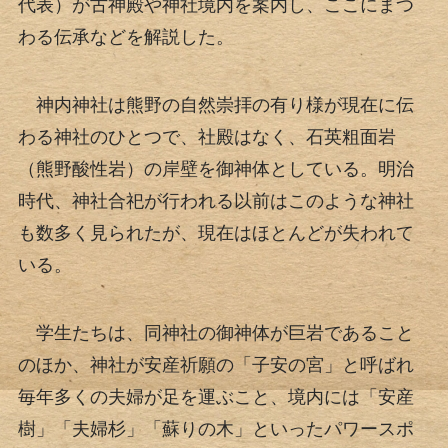
代表）が古神殿や神社境内を案内し、ここにまつ
わる伝承などを解説した。
神内神社は熊野の自然崇拝の有り様が現在に伝
わる神社のひとつで、社殿はなく、石英粗面岩
（熊野酸性岩）の岸壁を御神体としている。明治
時代、神社合祀が行われる以前はこのような神社
も数多く見られたが、現在はほとんどが失われて
いる。
学生たちは、同神社の御神体が巨岩であること
のほか、神社が安産祈願の「子安の宮」と呼ばれ
毎年多くの夫婦が足を運ぶこと、境内には「安産
樹」「夫婦杉」「蘇りの木」といったパワースポ