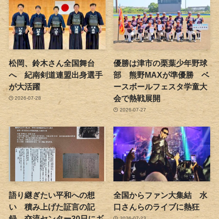
松岡、鈴木さん全国舞台
優勝は津市の栗葉少年野球
へ 紀南剣道連盟出身選手
部 熊野MAXが準優勝 ベ
が大活躍
ースボールフェスタ学童大
会で熱戦展開
2026-07-28
2026-07-27
語り継ぎたい平和への想
全国からファン大集結 水
い 積み上げた証言の記
口さんらのライブに熱狂
録 交流センター30日にギ
2026-07-23