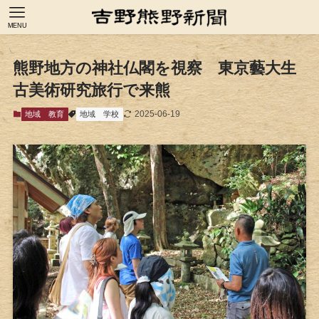
MENU
熊野地方の神社仏閣を視察 東京藝大生
古美術研究旅行で来熊
2025-06-19
地域
教育
地域
学校