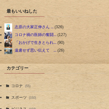
最もいいねした
志原の大家正伸さん ...
326
コロナ禍の医師の奮闘...
127
「おかげで生きとられ...
90
遠慮せず思い伝えて ...
26
カテゴリー
コロナ
(55)
スポーツ
(150)
ビジネス