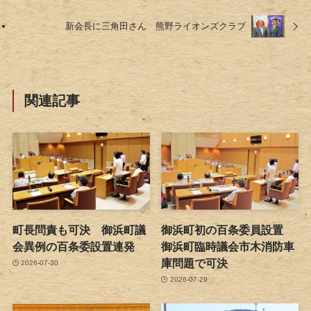
新会長に三角田さん 熊野ライオンズクラブ
関連記事
町長問責も可決 御浜町議
御浜町初の百条委員設置
会異例の百条委設置連発
御浜町臨時議会市木消防車
庫問題で可決
2026-07-30
2026-07-29