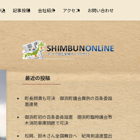
申込
記事投稿
会社紹介
アクセス
お問い合わせ
最近の投稿
町長問責も可決 御浜町議会異例の百条委設
置連発
御浜町初の百条委員設置 御浜町臨時議会市
木消防車庫問題で可決
松岡、鈴木さん全国舞台へ 紀南剣道連盟出