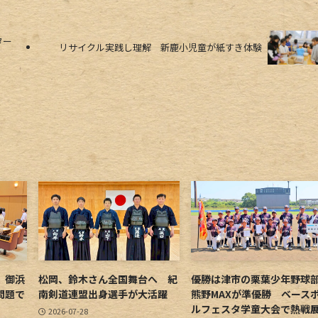
ター
リサイクル実践し理解 新鹿小児童が紙すき体験
 御浜
松岡、鈴木さん全国舞台へ 紀
優勝は津市の栗葉少年野
問題で
南剣道連盟出身選手が大活躍
熊野MAXが準優勝 ベース
ルフェスタ学童大会で熱戦
2026-07-28