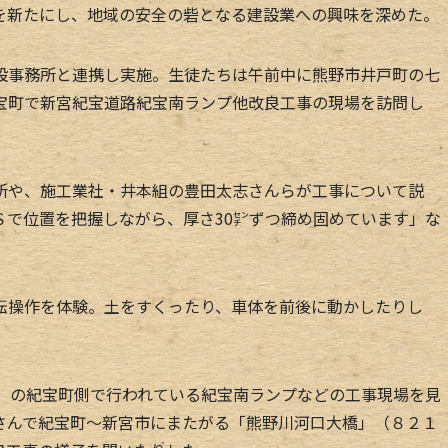
を新たにし、地域の安全の砦となる建設業への興味を深めた。
事務所と連携し実施。生徒たちは午前中に熊野市井戸町の七
宝町で新宮紀宝道路紀宝南ランプ他改良工事の現場を訪問し
や、施工業社・井本組の豊田太志さんらが工事について説
Ｓで位置を把握しながら、厚さ30㌢ずつ締め固めています」な
操作を体験。土をすくったり、車体を前後に動かしたりし
」の紀宝町側で行われている紀宝南ランプなどの工事現場を見
さんで紀宝町～新宮市にまたがる「熊野川河口大橋」（８２１