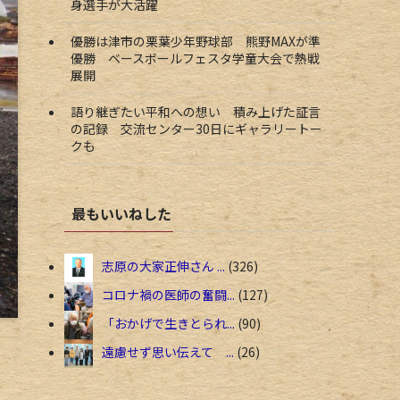
身選手が大活躍
優勝は津市の栗葉少年野球部 熊野MAXが準
優勝 ベースボールフェスタ学童大会で熱戦
展開
語り継ぎたい平和への想い 積み上げた証言
の記録 交流センター30日にギャラリートー
クも
最もいいねした
志原の大家正伸さん ...
326
コロナ禍の医師の奮闘...
127
「おかげで生きとられ...
90
遠慮せず思い伝えて ...
26