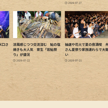
2026-07-27
水口さ
涼風感じつつ交流深む 鮎の塩
抽選や花火で夏の夜満喫 
焼きも大人気 育生「若鮎祭
さん夏祭り家族連れらで大
り」が盛況
い
2026-07-22
2026-07-21