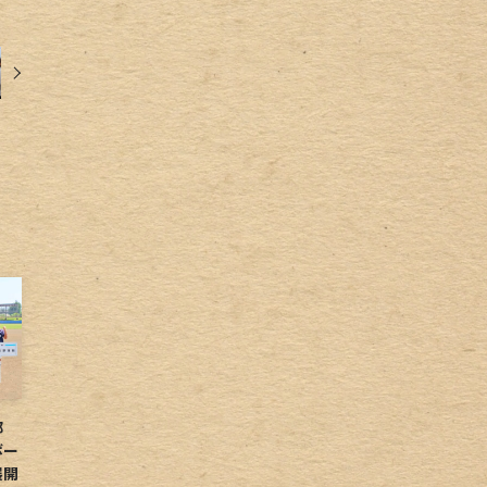
球部
ボー
展開