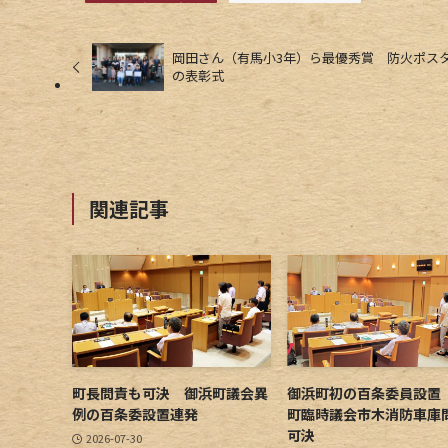
岡田さん（有馬小3年）ら最優秀賞 防火ポス
の表彰式
関連記事
町長問責も可決 御浜町議会異
御浜町初の百条委員設置
例の百条委設置連発
町臨時議会市木消防車庫
可決
2026-07-30