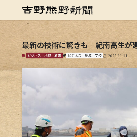
最新の技術に驚きも 紀南高生が
ビジネス
地域
教育
ビジネス
地域
学校
2023-11-11