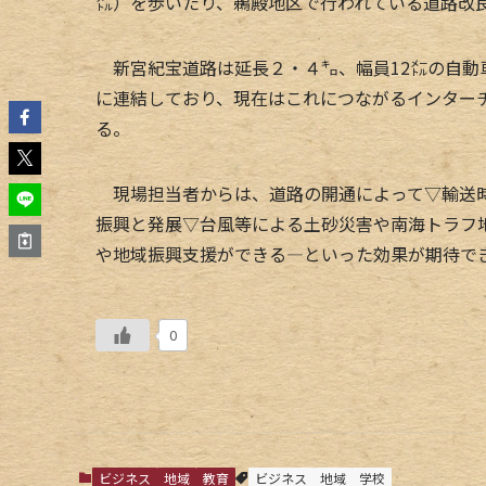
㍍）を歩いたり、鵜殿地区で行われている道路改
新宮紀宝道路は延長２・４㌔、幅員12㍍の自動
に連結しており、現在はこれにつながるインター
る。
現場担当者からは、道路の開通によって▽輸送時
振興と発展▽台風等による土砂災害や南海トラフ
や地域振興支援ができる―といった効果が期待で
0
ビジネス
地域
教育
ビジネス
地域
学校