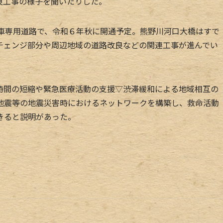
良工事の様子を聞いたりした。
車専用道路で、令和６年秋に開通予定。熊野川河口大橋はすで
チェンジ部分や周辺地域の道路改良などの関連工事が進んでい
間の短縮や緊急医療活動の支援▽渋滞緩和による地域相互の
地震等の地震災害時におけるネットワークを構築し、救命活動
きると説明があった。