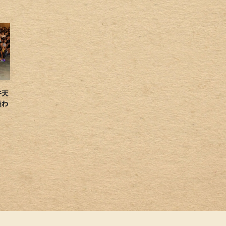
弁天
賑わ