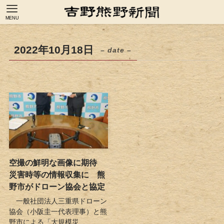
MENU
2022年10月18日
– date –
空撮の鮮明な画像に期待
災害時等の情報収集に 熊
野市がドローン協会と協定
一般社団法人三重県ドローン
協会（小阪圭一代表理事）と熊
野市による「大規模災...