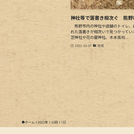
神社等で落書き相次ぐ 熊野
熊野市内の神社や店舗のトイレ、
れた落書きが相次いで見つかってい
芝神社や花の窟神社、木本高校...
2022-10-07
地域
ホーム
2022年
10月
7日