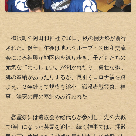
御浜町の阿田和神社で16日、秋の例大祭が斎行
された。例年、午後は地元グループ・阿田和交流
会による神輿が地区内を練り歩き、子どもたちの
元気な〝わっしょい〟が聞かれたり、勇壮な獅子
舞の奉納があったりするが、長引くコロナ禍を踏
まえ、３年続けて規模を縮小。戦没者慰霊祭、神
事、浦安の舞の奉納のみ行われた。
慰霊祭には遺族会や総代らが参列し、先の大戦
で犠牲になった英霊を追悼。続く神事では、拝殿