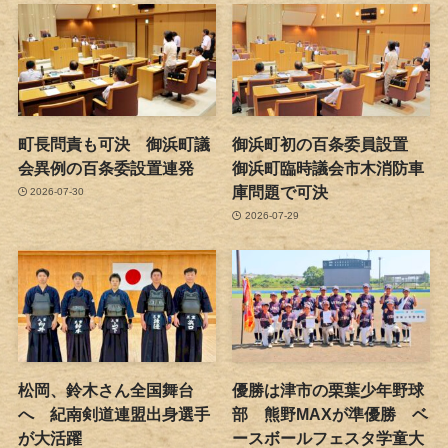
町長問責も可決 御浜町議
御浜町初の百条委員設置
会異例の百条委設置連発
御浜町臨時議会市木消防車
庫問題で可決
2026-07-30
2026-07-29
松岡、鈴木さん全国舞台
優勝は津市の栗葉少年野球
へ 紀南剣道連盟出身選手
部 熊野MAXが準優勝 ベ
が大活躍
ースボールフェスタ学童大