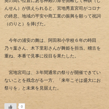
奥の高い位置にある神殿の扉を開帳して神饌（し
んせん）が供えられると、宮地秀直宮司がコロナ
の終息、地域の平安や商工業の振興を願って祝詞
（のりと）を捧げた。
今年の浦安の舞は、阿田和小学校６年の時田
乃々葉さん、木下里彩さんが舞姫を担当。稽古を
重ね、本番で見事に役目を果たした。
宮地宮司は、３年間通常の祭りが開催できてい
ないことを残念がる一方、「来年こそは盛大にお
祭りを」と未来を見据えた。
0