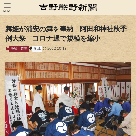
MENU
舞姫が浦安の舞を奉納 阿田和神社秋季
例大祭 コロナ過で規模を縮小
2022-10-18
地域
祭事
地域