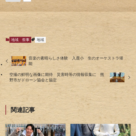
地域
祭事
地域
音楽の素晴らしさ体験 入鹿小 生のオーケストラ堪
能
空撮の鮮明な画像に期待 災害時等の情報収集に 熊
野市がドローン協会と協定
関連記事