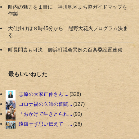
町内の魅力を１冊に 神川地区まち協ガイドマップを
作製
大仕掛けは８時45分から 熊野大花火プログラム決ま
る
町長問責も可決 御浜町議会異例の百条委設置連発
最もいいねした
志原の大家正伸さん ...
326
コロナ禍の医師の奮闘...
127
「おかげで生きとられ...
90
遠慮せず思い伝えて ...
26