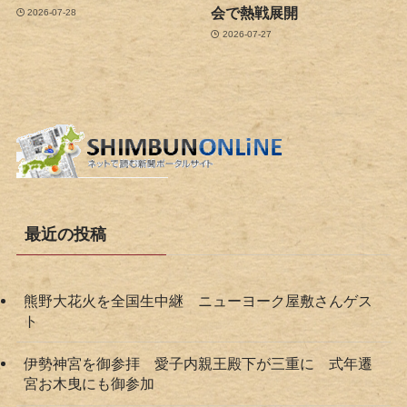
会で熱戦展開
2026-07-28
2026-07-27
最近の投稿
熊野大花火を全国生中継 ニューヨーク屋敷さんゲス
ト
伊勢神宮を御参拝 愛子内親王殿下が三重に 式年遷
宮お木曳にも御参加