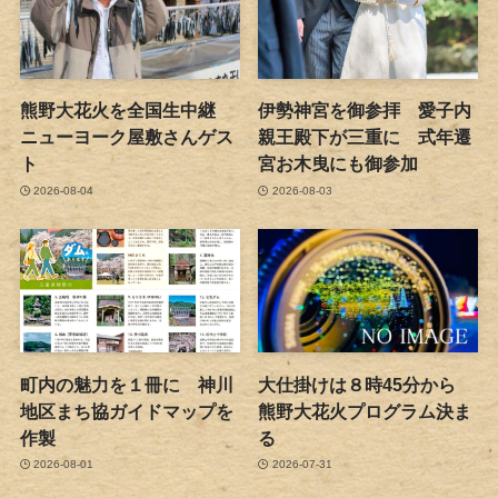
熊野大花火を全国生中継
伊勢神宮を御参拝 愛子内
ニューヨーク屋敷さんゲス
親王殿下が三重に 式年遷
ト
宮お木曳にも御参加
2026-08-04
2026-08-03
町内の魅力を１冊に 神川
大仕掛けは８時45分から
地区まち協ガイドマップを
熊野大花火プログラム決ま
作製
る
2026-08-01
2026-07-31