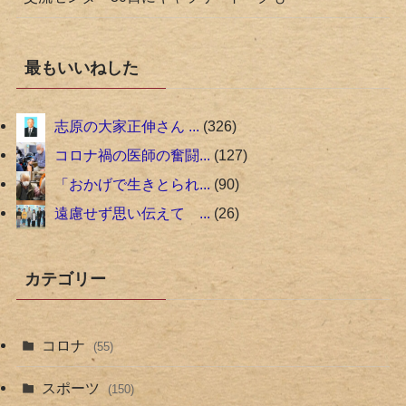
最もいいねした
志原の大家正伸さん ...
326
コロナ禍の医師の奮闘...
127
「おかげで生きとられ...
90
遠慮せず思い伝えて ...
26
カテゴリー
コロナ
(55)
スポーツ
(150)