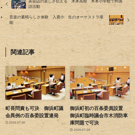
英会話の楽しさ伝える 木本高校 木本小学校で外国
語活動
音楽の素晴らしさ体験 入鹿小 生のオーケストラ堪
能
関連記事
町長問責も可決 御浜町議
御浜町初の百条委員設置
会異例の百条委設置連発
御浜町臨時議会市木消防車
庫問題で可決
2026-07-30
2026-07-29