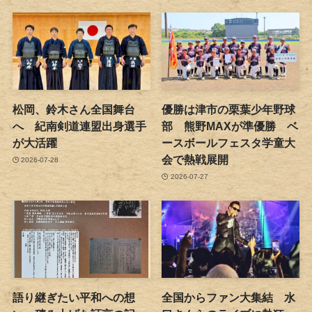
松岡、鈴木さん全国舞台
優勝は津市の栗葉少年野球
へ 紀南剣道連盟出身選手
部 熊野MAXが準優勝 ベ
が大活躍
ースボールフェスタ学童大
会で熱戦展開
2026-07-28
2026-07-27
語り継ぎたい平和への想
全国からファン大集結 水