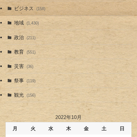
ビジネス
(158)
地域
(1,430)
政治
(211)
教育
(551)
災害
(36)
祭事
(119)
観光
(156)
2022年10月
月
火
水
木
金
土
日