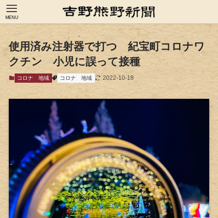
MENU
使用済み注射器で打つ 紀宝町コロナワ
クチン 小児に誤って接種
2022-10-18
コロナ
地域
コロナ
地域