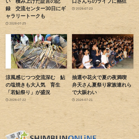
い 積み上げた証言の記
口さんらのライブに熱狂
録 交流センター30日にギ
2026-07-23
ャラリートークも
2026-07-25
涼風感じつつ交流深む 鮎
抽選や花火で夏の夜満喫
の塩焼きも大人気 育生
弁天さん夏祭り家族連れら
「若鮎祭り」が盛況
で大賑わい
2026-07-22
2026-07-21