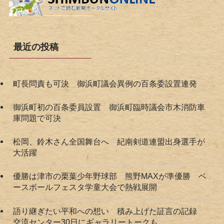
最近の投稿
町長問責も可決 御浜町議会異例の百条委設置連発
御浜町初の百条委員設置 御浜町臨時議会市木消防車
庫問題で可決
松岡、鈴木さん全国舞台へ 紀南剣道連盟出身選手が
大活躍
優勝は津市の栗葉少年野球部 熊野MAXが準優勝 ベ
ースボールフェスタ学童大会で熱戦展開
語り継ぎたい平和への想い 積み上げた証言の記録
交流センター30日にギャラリートークも