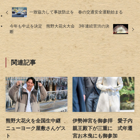
一致協力して事故防止を 春の交通安全運動始まる
今年も中止を決定 熊野大花火大会 3年連続苦渋の決
断
関連記事
熊野大花火を全国生中継
伊勢神宮を御参拝 愛子内
ニューヨーク屋敷さんゲス
親王殿下が三重に 式年遷
ト
宮お木曳にも御参加