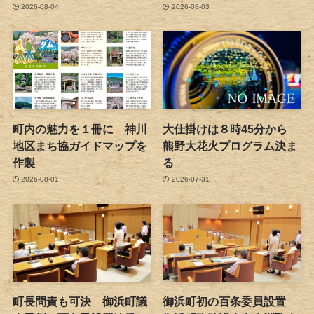
2026-08-04
2026-08-03
町内の魅力を１冊に 神川
大仕掛けは８時45分から
地区まち協ガイドマップを
熊野大花火プログラム決ま
作製
る
2026-08-01
2026-07-31
町長問責も可決 御浜町議
御浜町初の百条委員設置