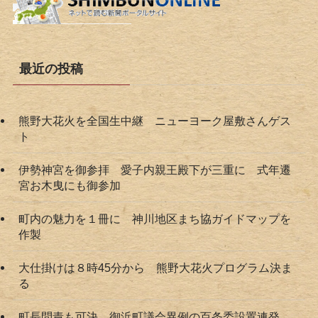
最近の投稿
熊野大花火を全国生中継 ニューヨーク屋敷さんゲス
ト
伊勢神宮を御参拝 愛子内親王殿下が三重に 式年遷
宮お木曳にも御参加
町内の魅力を１冊に 神川地区まち協ガイドマップを
作製
大仕掛けは８時45分から 熊野大花火プログラム決ま
る
町長問責も可決 御浜町議会異例の百条委設置連発