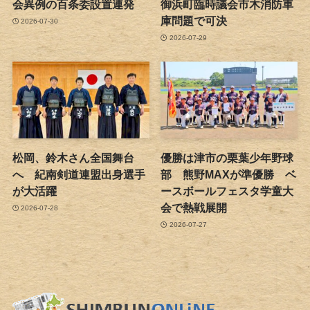
会異例の百条委設置連発
御浜町臨時議会市木消防車
庫問題で可決
2026-07-30
2026-07-29
松岡、鈴木さん全国舞台
優勝は津市の栗葉少年野球
へ 紀南剣道連盟出身選手
部 熊野MAXが準優勝 ベ
が大活躍
ースボールフェスタ学童大
会で熱戦展開
2026-07-28
2026-07-27