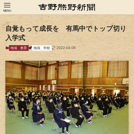
MENU
自覚もって成長を 有馬中でトップ切り
入学式
2022-04-08
地域
教育
地域
学校