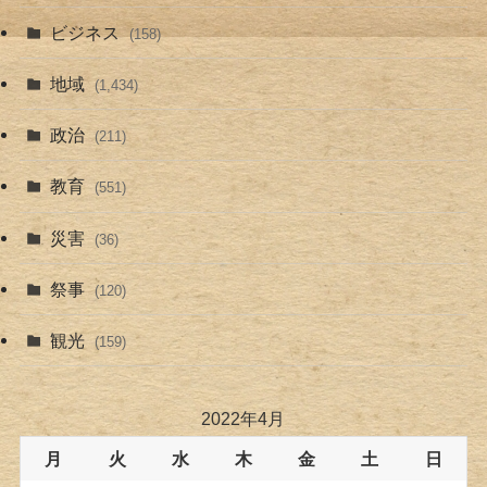
ビジネス
(158)
地域
(1,434)
政治
(211)
教育
(551)
災害
(36)
祭事
(120)
観光
(159)
2022年4月
月
火
水
木
金
土
日