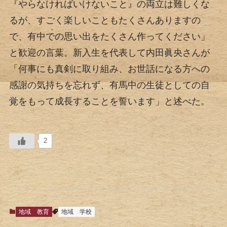
『やらなければいけないこと』の両立は難しくな
るが、すごく楽しいこともたくさんありますの
で、有中での思い出をたくさん作ってください」
と歓迎の言葉。新入生を代表して内田眞央さんが
「何事にも真剣に取り組み、お世話になる方への
感謝の気持ちを忘れず、有馬中の生徒としての自
覚をもって成長することを誓います」と述べた。
2
地域
教育
地域
学校