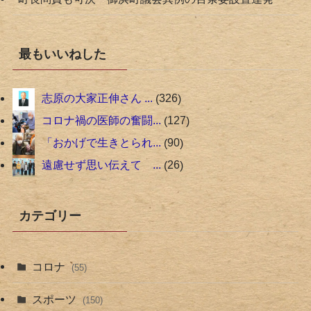
最もいいねした
志原の大家正伸さん ...
326
コロナ禍の医師の奮闘...
127
「おかげで生きとられ...
90
遠慮せず思い伝えて ...
26
カテゴリー
コロナ
(55)
スポーツ
(150)