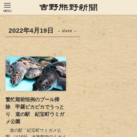
MENU
2022年4月19日
– date –
繁忙期前恒例のプール掃
除 甲羅ピカピカでうっと
り 道の駅 紀宝町ウミガ
メ公園
道の駅「紀宝町ウミガメ公
園」は18日、水族館内ウミガメ