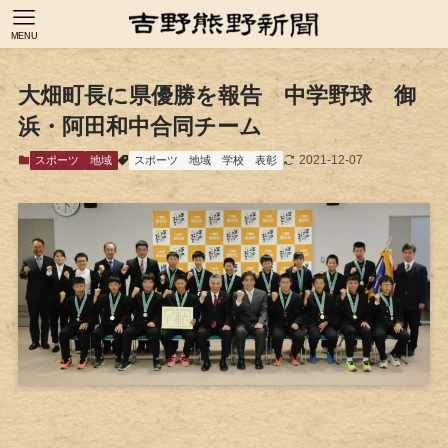
MENU
大畑町長に県優勝を報告 中学野球 御
浜・阿田和中合同チーム
2021-12-07
スポーツ
地域
スポーツ
地域
学校
表彰