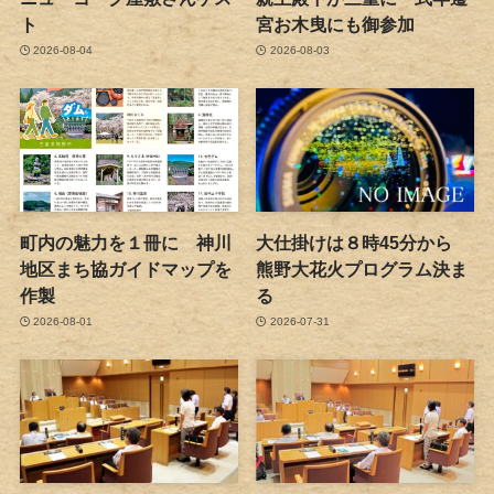
ト
宮お木曳にも御参加
2026-08-04
2026-08-03
町内の魅力を１冊に 神川
大仕掛けは８時45分から
地区まち協ガイドマップを
熊野大花火プログラム決ま
作製
る
2026-08-01
2026-07-31