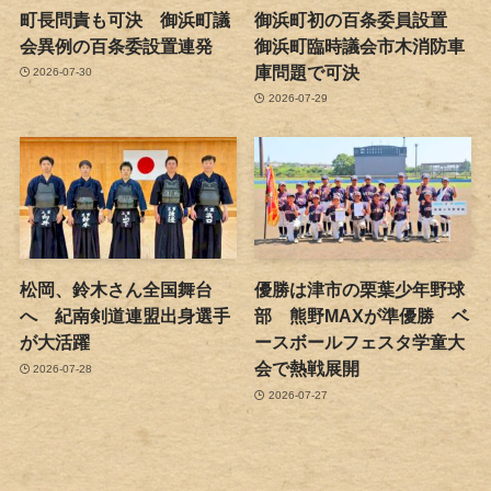
町長問責も可決 御浜町議
御浜町初の百条委員設置
会異例の百条委設置連発
御浜町臨時議会市木消防車
庫問題で可決
2026-07-30
2026-07-29
松岡、鈴木さん全国舞台
優勝は津市の栗葉少年野球
へ 紀南剣道連盟出身選手
部 熊野MAXが準優勝 ベ
が大活躍
ースボールフェスタ学童大
会で熱戦展開
2026-07-28
2026-07-27