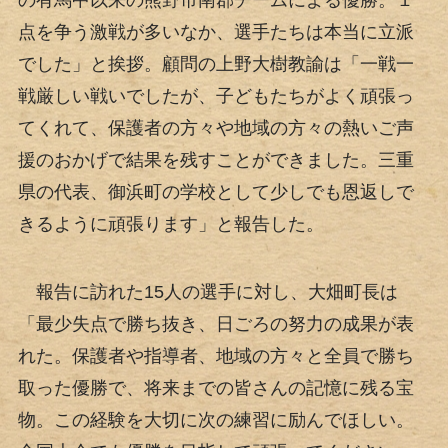
の有馬中以来の熊野市南郡チームによる優勝。１
点を争う激戦が多いなか、選手たちは本当に立派
でした」と挨拶。顧問の上野大樹教諭は「一戦一
戦厳しい戦いでしたが、子どもたちがよく頑張っ
てくれて、保護者の方々や地域の方々の熱いご声
援のおかげで結果を残すことができました。三重
県の代表、御浜町の学校として少しでも恩返しで
きるように頑張ります」と報告した。
報告に訪れた15人の選手に対し、大畑町長は
「最少失点で勝ち抜き、日ごろの努力の成果が表
れた。保護者や指導者、地域の方々と全員で勝ち
取った優勝で、将来までの皆さんの記憶に残る宝
物。この経験を大切に次の練習に励んでほしい。