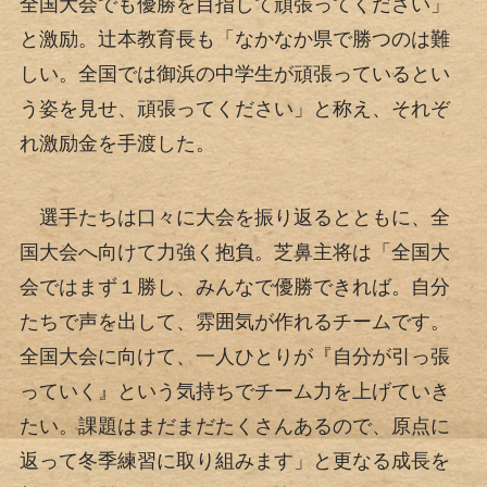
全国大会でも優勝を目指して頑張ってください」
と激励。辻本教育長も「なかなか県で勝つのは難
しい。全国では御浜の中学生が頑張っているとい
う姿を見せ、頑張ってください」と称え、それぞ
れ激励金を手渡した。
選手たちは口々に大会を振り返るとともに、全
国大会へ向けて力強く抱負。芝鼻主将は「全国大
会ではまず１勝し、みんなで優勝できれば。自分
たちで声を出して、雰囲気が作れるチームです。
全国大会に向けて、一人ひとりが『自分が引っ張
っていく』という気持ちでチーム力を上げていき
たい。課題はまだまだたくさんあるので、原点に
返って冬季練習に取り組みます」と更なる成長を