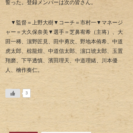
誓った。登録メンバーは次の皆さん。
▼監督＝上野大樹▼コーチ＝市村一▼マネージ
ャー＝大久保奈美▼選手＝芝鼻宥希（主将）、大
田一稀、濵野匠見、田中勇次、野地本侑希、中道
虎太郎、椋龍煌、中道信太郎、濵口琥太郎、玉置
翔磨、下平透慎、濱田理天、中道理緒、川本優
人、檜作奏仁。
3