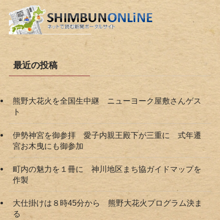
最近の投稿
熊野大花火を全国生中継 ニューヨーク屋敷さんゲス
ト
伊勢神宮を御参拝 愛子内親王殿下が三重に 式年遷
宮お木曳にも御参加
町内の魅力を１冊に 神川地区まち協ガイドマップを
作製
大仕掛けは８時45分から 熊野大花火プログラム決ま
る