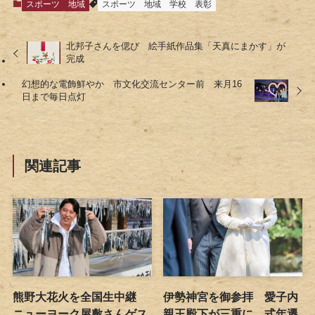
スポーツ
地域
スポーツ
地域
学校
表彰
北邦子さんを偲び 絵手紙作品集「天真にまかす」が
完成
幻想的な電飾鮮やか 市文化交流センター前 来月16
日まで毎日点灯
関連記事
熊野大花火を全国生中継
伊勢神宮を御参拝 愛子内
ニューヨーク屋敷さんゲス
親王殿下が三重に 式年遷