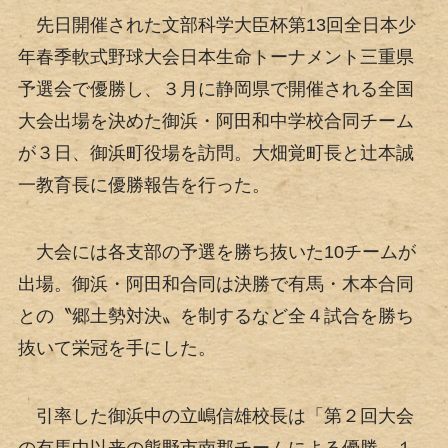
先日開催された文部科学大臣杯第13回全日本少
年春季軟式野球大会日本生命トーナメント三重県
予選会で優勝し、３月に静岡県で開催される全国
大会出場を決めた御浜・阿田和中学校合同チーム
が３日、御浜町役場を訪問。大畑覚町長と辻本誠
一教育長に優勝報告を行った。
大会には各支部の予選を勝ち抜いた10チームが
出場。御浜・阿田和合同は決勝で有馬・木本合同
との〝郷土勢対決〟を制するなど全４試合を勝ち
抜いて栄冠を手にした。
引率した御浜中の立嶋信雄校長は「第２回大会