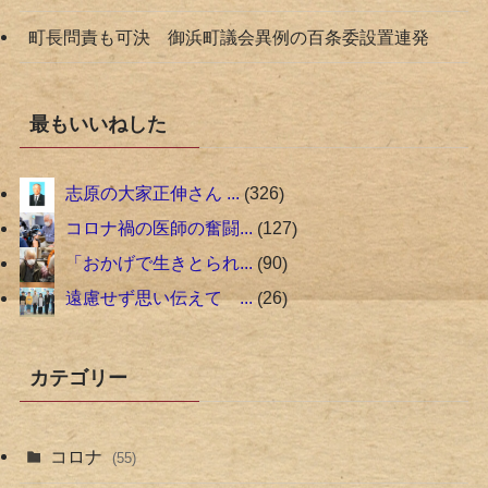
町長問責も可決 御浜町議会異例の百条委設置連発
最もいいねした
志原の大家正伸さん ...
326
コロナ禍の医師の奮闘...
127
「おかげで生きとられ...
90
遠慮せず思い伝えて ...
26
カテゴリー
コロナ
(55)