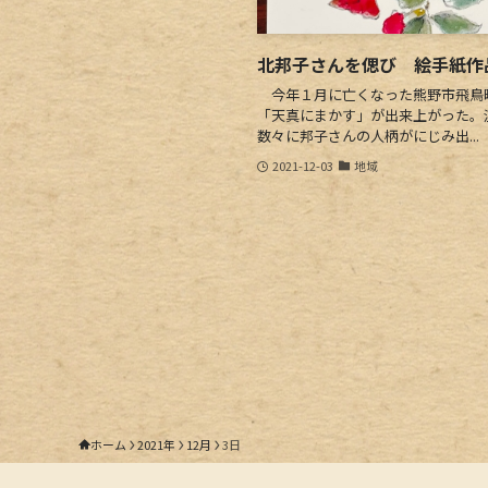
北邦子さんを偲び 絵手紙作
今年１月に亡くなった熊野市飛鳥
「天真にまかす」が出来上がった。
数々に邦子さんの人柄がにじみ出...
2021-12-03
地域
ホーム
2021年
12月
3日