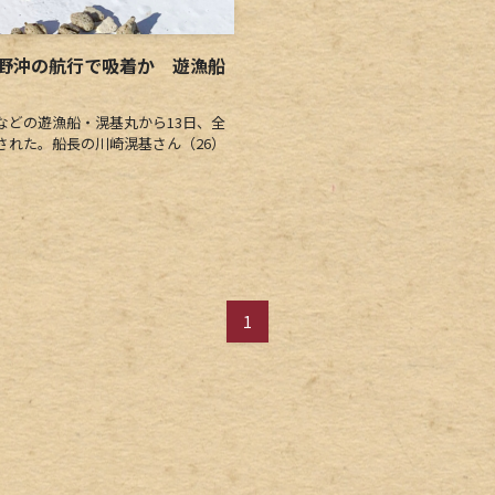
野沖の航行で吸着か 遊漁船
どの遊漁船・滉基丸から13日、全
された。船長の川崎滉基さん（26）
1