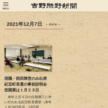
MENU
2021年12月7日
– date –
現職・西田陣営のみ出席
紀宝町長選の事前説明会
投開票は１月２３日
来年２月４日の任期満了に伴
い行われる紀宝町長選挙（来年
１月18日告示、23日投...