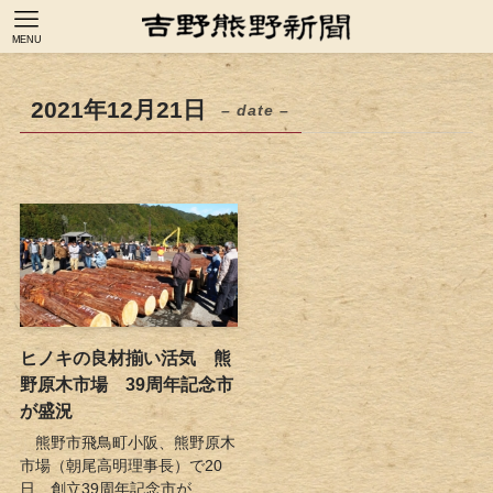
MENU
2021年12月21日
– date –
ヒノキの良材揃い活気 熊
野原木市場 39周年記念市
が盛況
熊野市飛鳥町小阪、熊野原木
市場（朝尾高明理事長）で20
日、創立39周年記念市が...