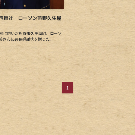
声掛け ローソン熊野久生屋
然に防いだ熊野市久生屋町、ローソ
秀美さんに署長感謝状を贈った。
1