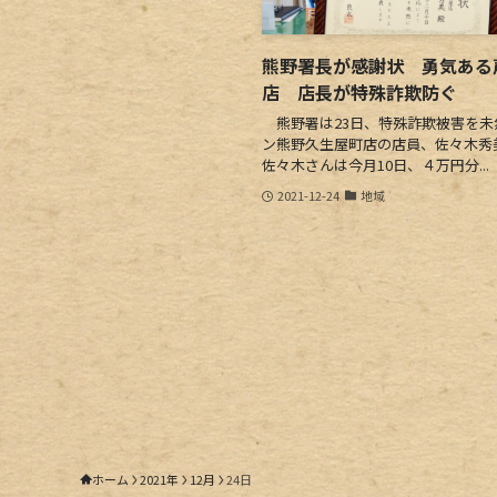
熊野署長が感謝状 勇気ある
店 店長が特殊詐欺防ぐ
熊野署は23日、特殊詐欺被害を未
ン熊野久生屋町店の店員、佐々木
佐々木さんは今月10日、４万円分...
2021-12-24
地域
ホーム
2021年
12月
24日