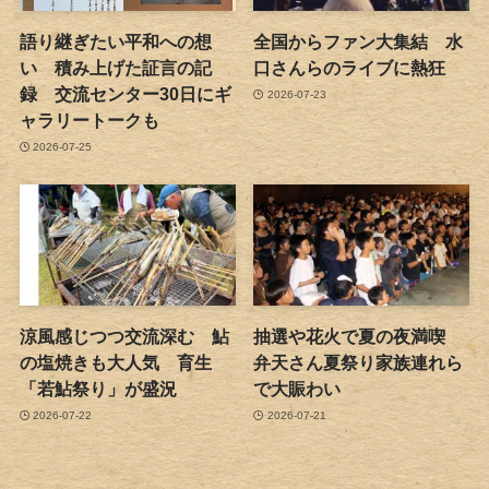
語り継ぎたい平和への想
全国からファン大集結 水
い 積み上げた証言の記
口さんらのライブに熱狂
録 交流センター30日にギ
2026-07-23
ャラリートークも
2026-07-25
涼風感じつつ交流深む 鮎
抽選や花火で夏の夜満喫
の塩焼きも大人気 育生
弁天さん夏祭り家族連れら
「若鮎祭り」が盛況
で大賑わい
2026-07-22
2026-07-21