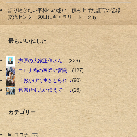
語り継ぎたい平和への想い 積み上げた証言の記録
交流センター30日にギャラリートークも
最もいいねした
志原の大家正伸さん ...
326
コロナ禍の医師の奮闘...
127
「おかげで生きとられ...
90
遠慮せず思い伝えて ...
26
カテゴリー
コロナ
(55)