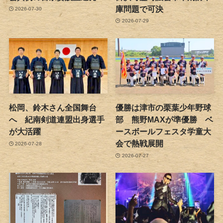
庫問題で可決
2026-07-30
2026-07-29
松岡、鈴木さん全国舞台
優勝は津市の栗葉少年野球
へ 紀南剣道連盟出身選手
部 熊野MAXが準優勝 ベ
が大活躍
ースボールフェスタ学童大
会で熱戦展開
2026-07-28
2026-07-27