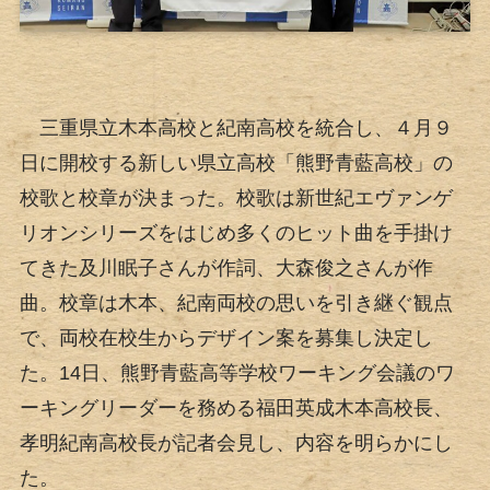
三重県立木本高校と紀南高校を統合し、４月９
日に開校する新しい県立高校「熊野青藍高校」の
校歌と校章が決まった。校歌は新世紀エヴァンゲ
リオンシリーズをはじめ多くのヒット曲を手掛け
てきた及川眠子さんが作詞、大森俊之さんが作
曲。校章は木本、紀南両校の思いを引き継ぐ観点
で、両校在校生からデザイン案を募集し決定し
た。14日、熊野青藍高等学校ワーキング会議のワ
ーキングリーダーを務める福田英成木本高校長、
孝明紀南高校長が記者会見し、内容を明らかにし
た。