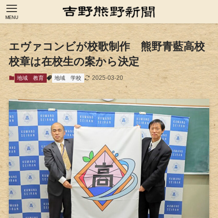
MENU
エヴァコンビが校歌制作 熊野青藍高校
校章は在校生の案から決定
2025-03-20
地域
教育
地域
学校