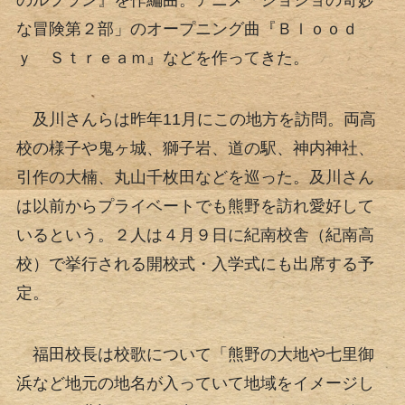
のルフラン』を作編曲。アニメ「ジョジョの奇妙
な冒険第２部」のオープニング曲『Ｂｌｏｏｄ
ｙ Ｓｔｒｅａｍ』などを作ってきた。
及川さんらは昨年11月にこの地方を訪問。両高
校の様子や鬼ヶ城、獅子岩、道の駅、神内神社、
引作の大楠、丸山千枚田などを巡った。及川さん
は以前からプライベートでも熊野を訪れ愛好して
いるという。２人は４月９日に紀南校舎（紀南高
校）で挙行される開校式・入学式にも出席する予
定。
福田校長は校歌について「熊野の大地や七里御
浜など地元の地名が入っていて地域をイメージし