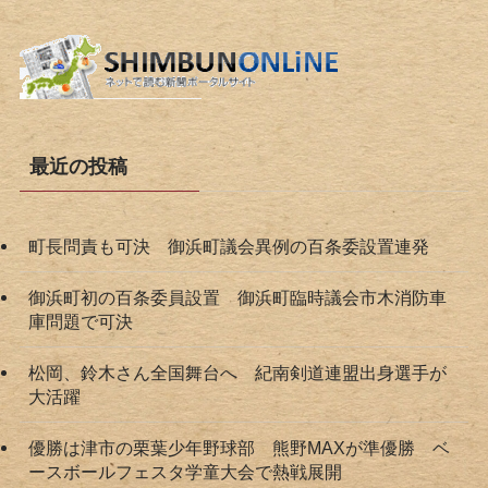
最近の投稿
町長問責も可決 御浜町議会異例の百条委設置連発
御浜町初の百条委員設置 御浜町臨時議会市木消防車
庫問題で可決
松岡、鈴木さん全国舞台へ 紀南剣道連盟出身選手が
大活躍
優勝は津市の栗葉少年野球部 熊野MAXが準優勝 ベ
ースボールフェスタ学童大会で熱戦展開