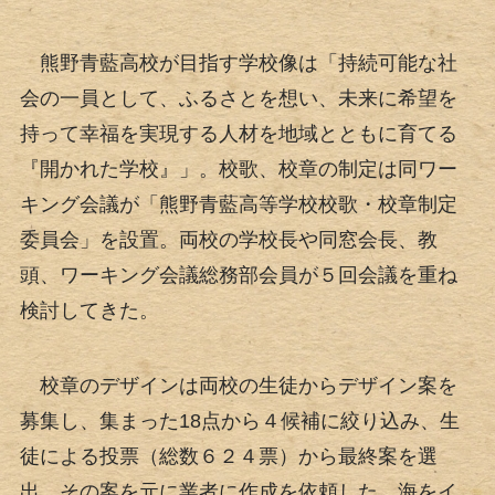
熊野青藍高校が目指す学校像は「持続可能な社
会の一員として、ふるさとを想い、未来に希望を
持って幸福を実現する人材を地域とともに育てる
『開かれた学校』」。校歌、校章の制定は同ワー
キング会議が「熊野青藍高等学校校歌・校章制定
委員会」を設置。両校の学校長や同窓会長、教
頭、ワーキング会議総務部会員が５回会議を重ね
検討してきた。
校章のデザインは両校の生徒からデザイン案を
募集し、集まった18点から４候補に絞り込み、生
徒による投票（総数６２４票）から最終案を選
出。その案を元に業者に作成を依頼した。海をイ