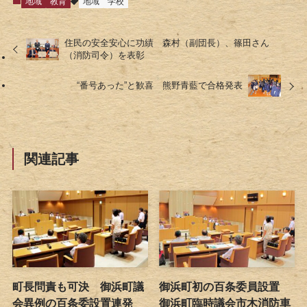
地域
教育
地域
学校
住民の安全安心に功績 森村（副団長）、篠田さん
（消防司令）を表彰
“番号あった”と歓喜 熊野青藍で合格発表
関連記事
町長問責も可決 御浜町議
御浜町初の百条委員設置
会異例の百条委設置連発
御浜町臨時議会市木消防車