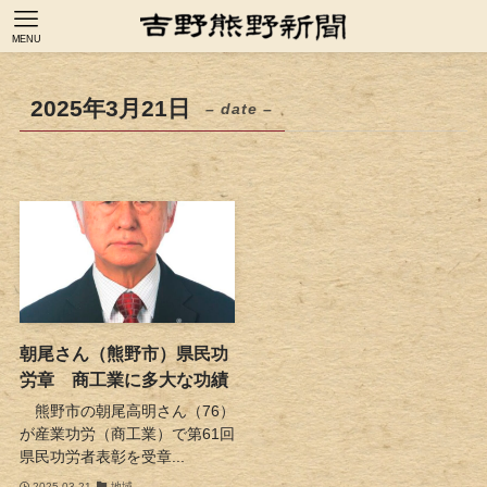
MENU
2025年3月21日
– date –
朝尾さん（熊野市）県民功
労章 商工業に多大な功績
熊野市の朝尾高明さん（76）
が産業功労（商工業）で第61回
県民功労者表彰を受章...
2025-03-21
地域