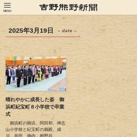
MENU
2025年3月19日
– date –
晴れやかに成長した姿 御
浜町紀宝町８小学校で卒業
式
御浜町の御浜、阿田和、神志
山小学校と紀宝町の鵜殿、成
川、井田、神内、相野谷...