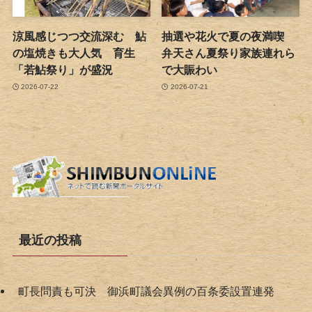
涼風感じつつ交流深む 鮎
抽選や花火で夏の夜満喫
の塩焼きも大人気 育生
弁天さん夏祭り家族連れら
「若鮎祭り」が盛況
で大賑わい
2026-07-22
2026-07-21
最近の投稿
町長問責も可決 御浜町議会異例の百条委設置連発