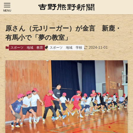
MENU
原さん（元Jリーガー）が金言 新鹿・
有馬小で「夢の教室」
2024-11-01
スポーツ
地域
教育
スポーツ
地域
学校