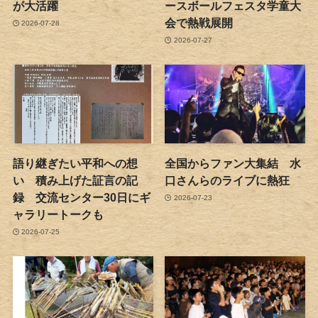
が大活躍
ースボールフェスタ学童大
会で熱戦展開
2026-07-28
2026-07-27
語り継ぎたい平和への想
全国からファン大集結 水
い 積み上げた証言の記
口さんらのライブに熱狂
録 交流センター30日にギ
2026-07-23
ャラリートークも
2026-07-25