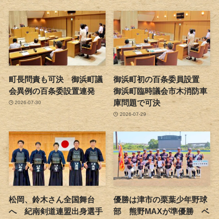
町長問責も可決 御浜町議
御浜町初の百条委員設置
会異例の百条委設置連発
御浜町臨時議会市木消防車
庫問題で可決
2026-07-30
2026-07-29
松岡、鈴木さん全国舞台
優勝は津市の栗葉少年野球
へ 紀南剣道連盟出身選手
部 熊野MAXが準優勝 ベ