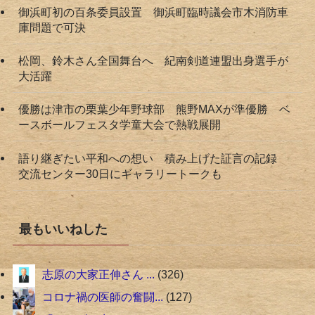
御浜町初の百条委員設置 御浜町臨時議会市木消防車
庫問題で可決
松岡、鈴木さん全国舞台へ 紀南剣道連盟出身選手が
大活躍
優勝は津市の栗葉少年野球部 熊野MAXが準優勝 ベ
ースボールフェスタ学童大会で熱戦展開
語り継ぎたい平和への想い 積み上げた証言の記録
交流センター30日にギャラリートークも
最もいいねした
志原の大家正伸さん ...
326
コロナ禍の医師の奮闘...
127