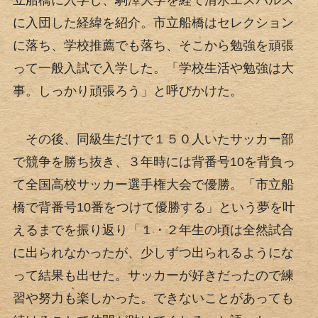
立船橋に入学し、駒澤大学を経て清水エスパルス
に入団した経緯を紹介。市立船橋はセレクション
に落ち、学校推薦でも落ち、そこから勉強を頑張
って一般入試で入学した。「学校生活や勉強は大
事。しっかり頑張ろう」と呼びかけた。
その後、同級生だけで１５０人いたサッカー部
で競争を勝ち抜き、３年時には背番号10を背負っ
て全国高校サッカー選手権大会で優勝。「市立船
橋で背番号10番をつけて優勝する」という夢を叶
えるまでを振り返り「１・２年生の頃は全然試合
に出られなかったが、少しずつ出られるようにな
って結果も出せた。サッカーが好きだったので練
習や努力も楽しかった。できないことがあっても