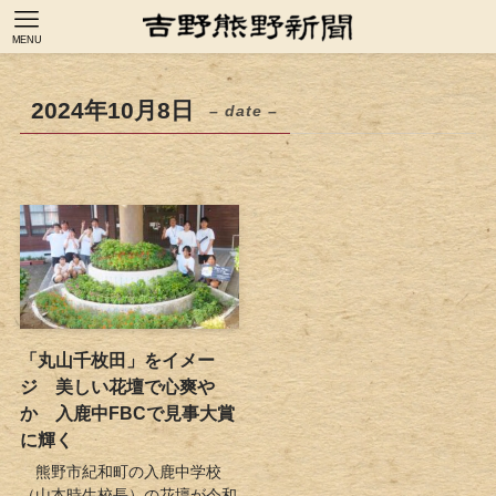
MENU
2024年10月8日
– date –
「丸山千枚田」をイメー
ジ 美しい花壇で心爽や
か 入鹿中FBCで見事大賞
に輝く
熊野市紀和町の入鹿中学校
（山本時生校長）の花壇が令和