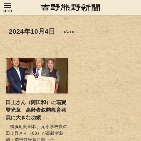
MENU
2024年10月4日
– date –
田上さん（阿田和）に瑞寶
雙光章 高齢者叙勲教育発
展に大きな功績
御浜町阿田和、元小学校長の
田上昇さん（88）が高齢者叙
勲・瑞寶雙光章に輝いた...