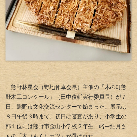
熊野林星会（野地伸卓会長）主催の「木の町熊
野木工コンクール」（田中俊輔実行委員長）が７
日、熊野市文化交流センターで始まった。展示は
８日午後３時まで。初日は審査があり、小学生の
部１位には熊野市金山小学校２年生、峪中結月さ
んの「木（もく）カツ」が選ばれた。