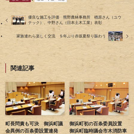
優良な施工を評価 熊野農林事務所 楢原さん（ユウ
テック）、中野さん（日本土木工業）表彰
家族連れら楽しく交流 ５年ぶり赤坂夏祭り賑わう
関連記事
町長問責も可決 御浜町議
御浜町初の百条委員設置
会異例の百条委設置連発
御浜町臨時議会市木消防車