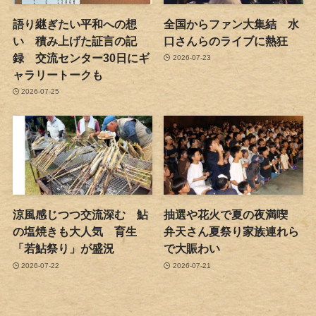
語り継ぎたい平和への想
全国からファン大集結 水
い 積み上げた証言の記
口さんらのライブに熱狂
録 交流センター30日にギ
2026-07-23
ャラリートークも
2026-07-25
涼風感じつつ交流深む 鮎
抽選や花火で夏の夜満喫
の塩焼きも大人気 育生
弁天さん夏祭り家族連れら
「若鮎祭り」が盛況
で大賑わい
2026-07-22
2026-07-21