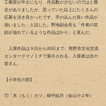
工教室が中止になり、作品数が少ないのではと懸
念がありましたが、思っていた以上にたくさんの
応募を頂き良かったです。手の込んだ良い作品が
揃いました」と話した。野地副会長も「作者の笑
顔が溢れているような作品ばかり」と喜んだ。
入賞作品は９日から20日まで、熊野市文化交流
センタークマノミチで展示される。入賞者は次の
皆さん。
【小学生の部】
①「木（もく）カツ」峪中結月（金山小２年）