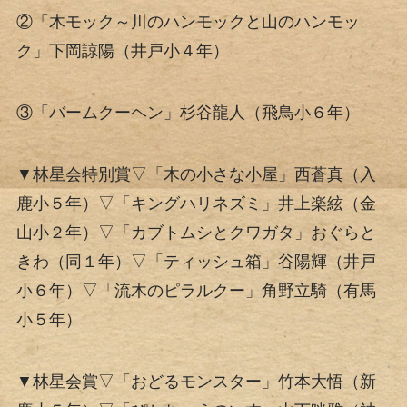
②「木モック～川のハンモックと山のハンモッ
ク」下岡諒陽（井戸小４年）
③「バームクーヘン」杉谷龍人（飛鳥小６年）
▼林星会特別賞▽「木の小さな小屋」西蒼真（入
鹿小５年）▽「キングハリネズミ」井上楽絃（金
山小２年）▽「カブトムシとクワガタ」おぐらと
きわ（同１年）▽「ティッシュ箱」谷陽輝（井戸
小６年）▽「流木のピラルクー」角野立騎（有馬
小５年）
▼林星会賞▽「おどるモンスター」竹本大悟（新