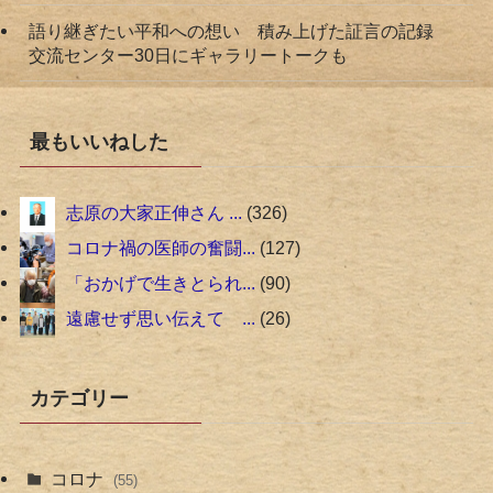
語り継ぎたい平和への想い 積み上げた証言の記録
交流センター30日にギャラリートークも
最もいいねした
志原の大家正伸さん ...
326
コロナ禍の医師の奮闘...
127
「おかげで生きとられ...
90
遠慮せず思い伝えて ...
26
カテゴリー
コロナ
(55)