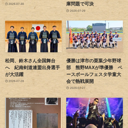
庫問題で可決
2026-07-30
2026-07-29
松岡、鈴木さん全国舞台
優勝は津市の栗葉少年野球
へ 紀南剣道連盟出身選手
部 熊野MAXが準優勝 ベ
が大活躍
ースボールフェスタ学童大
会で熱戦展開
2026-07-28
2026-07-27