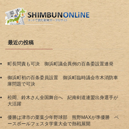
最近の投稿
町長問責も可決 御浜町議会異例の百条委設置連発
御浜町初の百条委員設置 御浜町臨時議会市木消防車
庫問題で可決
松岡、鈴木さん全国舞台へ 紀南剣道連盟出身選手が
大活躍
優勝は津市の栗葉少年野球部 熊野MAXが準優勝 ベ
ースボールフェスタ学童大会で熱戦展開