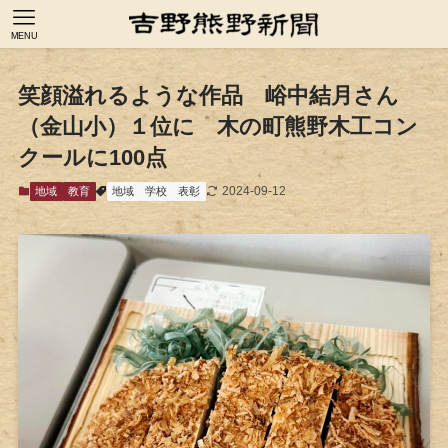
MENU
笑顔溢れるような作品 峪中結月さん
（金山小）１位に 木の町熊野木工コン
クールに100点
2024-09-12
地域
教育
地域
学校
表彰