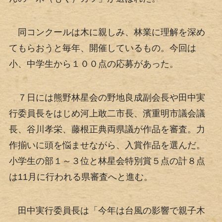
同コンクールは木に親しみ、林業に理解を深め
てもらおうと毎年、開催しているもの。今回は
小、中学生から１００点の応募があった。
７日には熊野林星会の野地良成副会長や田中実
行委員長をはじめ河上敢二市長、濱重明市議会議
長、谷川孝栄、藤根正典両県議が作品を審査。力
作揃いに頭を悩ませながら、入賞作品を選んだ。
小学生の部１～３位と林星会特別賞５点の計８点
は11月に行われる県審査へと進む。
田中実行委員長は「今年は台風の影響で親子木