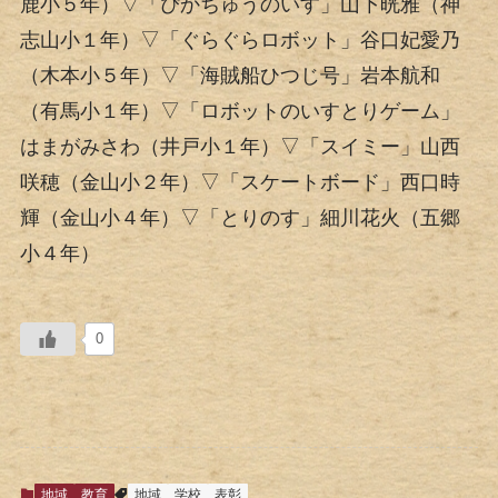
鹿小５年）▽「ぴかちゅうのいす」山下晄雅（神
志山小１年）▽「ぐらぐらロボット」谷口妃愛乃
（木本小５年）▽「海賊船ひつじ号」岩本航和
（有馬小１年）▽「ロボットのいすとりゲーム」
はまがみさわ（井戸小１年）▽「スイミー」山西
咲穂（金山小２年）▽「スケートボード」西口時
輝（金山小４年）▽「とりのす」細川花火（五郷
小４年）
0
地域
教育
地域
学校
表彰