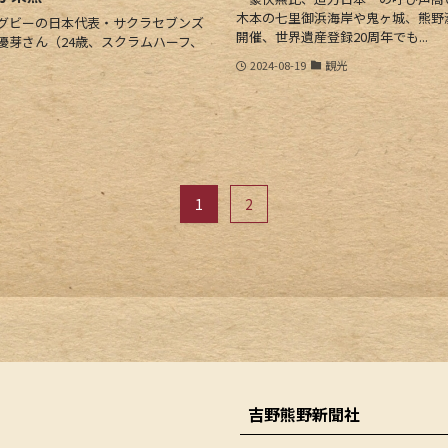
木本の七里御浜海岸や鬼ヶ城、熊野
グビーの日本代表・サクラセブンズ
開催、世界遺産登録20周年でも...
優芽さん（24歳、スクラムハーフ、
2024-08-19
観光
1
2
吉野熊野新聞社