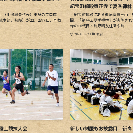
紀宝町鵜殿東正寺で夏季禅林
」（川邊展央代表）出身のプロ棋
紀宝町鵜殿にある曹洞宗醫王山（い
本部、初段）が22、23両日、同教
間、「第44回夏季禅林」が実施さ
寺の16代目・片野晴友住職や片...
2024-08-23
教育
陸上競技大会
新しい制服もお披露目 新高