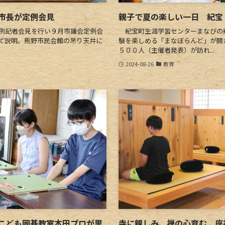
市長が定例会見
親子で夏の楽しい一日 紀宝
例記者会見を行い９月市議会定例会
紀宝町生涯学習センターまなびの郷
て説明。熊野市民会館の吊り天井に
験を楽しめる「まなぼらんど」が開
５００人（主催者発表）が訪れ...
2024-08-26
教育
こども囲碁教室本田プロが里
寺に親しみ、禅の心育む 