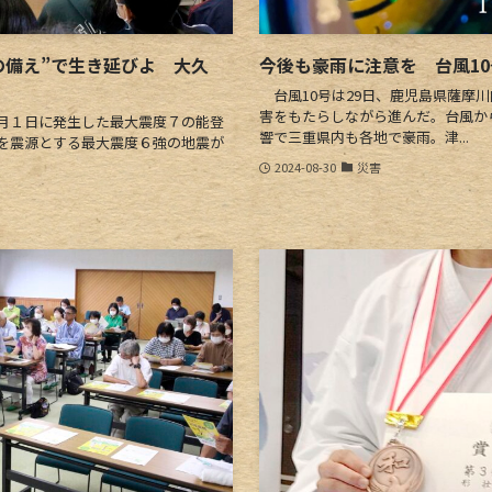
の備え”で生き延びよ 大久
今後も豪雨に注意を 台風1
台風10号は29日、鹿児島県薩摩
害をもたらしながら進んだ。台風か
月１日に発生した最大震度７の能登
響で三重県内も各地で豪雨。津...
灘を震源とする最大震度６強の地震が
2024-08-30
災害