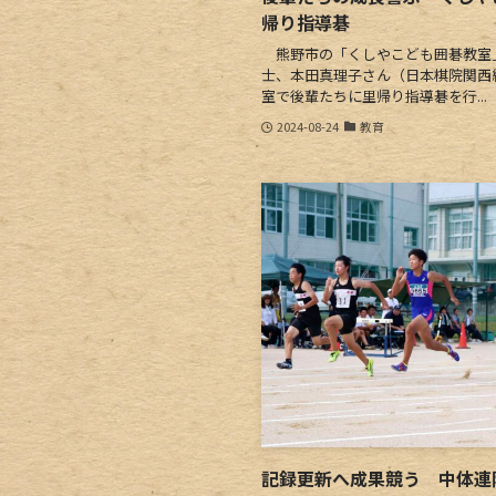
帰り指導碁
熊野市の「くしやこども囲碁教室
士、本田真理子さん（日本棋院関西総
室で後輩たちに里帰り指導碁を行...
2024-08-24
教育
記録更新へ成果競う 中体連