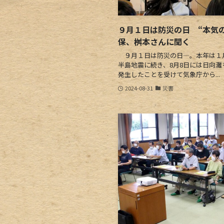
９月１日は防災の日 “本気
保、桝本さんに聞く
９月１日は防災の日―。本年は１
半島地震に続き、8月8日には日向
発生したことを受けて気象庁から...
2024-08-31
災害