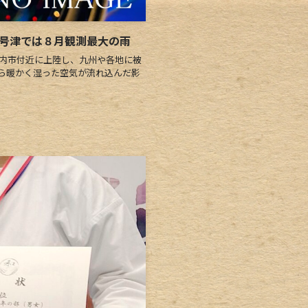
0号津では８月観測最大の雨
川内市付近に上陸し、九州や各地に被
ら暖かく湿った空気が流れ込んだ影