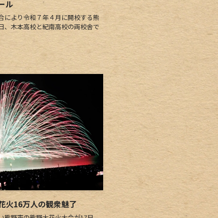
ール
合により令和７年４月に開校する熊
0日、木本高校と紀南高校の両校舎で
花火16万人の観衆魅了
熊野市の熊野大花火大会が17日、