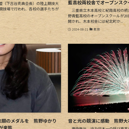
藍高校両校舎でオープンスク
盟（下古谷克典会長）の陸上競技大
上競技場で行われ、各校の選手たちが
三重県立木本高校と紀南高校の統
野青藍高校のオープンスクールが2
開かれ、木本校舎には紀北町か...
2024-08-21
教育
念願のメダルを 熊野ゆかり
音と光の競演に感動 熊野大
が来熊
豪快無比、迫力日本一の呼び声高い