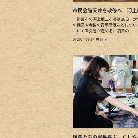
市民会館天井を改修へ 河上
熊野市の河上敢二市長は26日、定
の議案や今後の行事予定などについ
おいて国交省が定める11項目の...
2024-08-27
政治
後輩たちの成長喜ぶ くしや