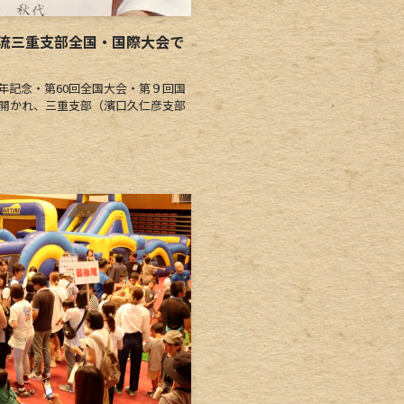
流三重支部全国・国際大会で
年記念・第60回全国大会・第９回国
で開かれ、三重支部（濱口久仁彦支部