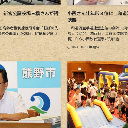
 新宮公証役場三橋さんが語
小西さん壮年形３位に 和道
活躍
る高齢者権利擁護研修会「転ばぬ先
和道流空手道連盟主催の創流90周
遺言の準備」が28日、町福祉健康セ
際大会が24、25両日、東京武道館
長）から小西秋代選手が形試合...
2024-08-28
地域