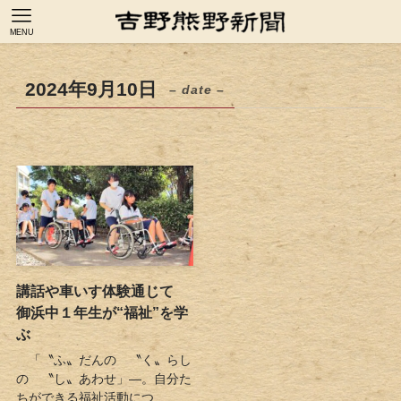
MENU
2024年9月10日
– date –
講話や車いす体験通じて
御浜中１年生が“福祉”を学
ぶ
「〝ふ〟だんの 〝く〟らし
の 〝し〟あわせ」―。自分た
ちができる福祉活動につ...