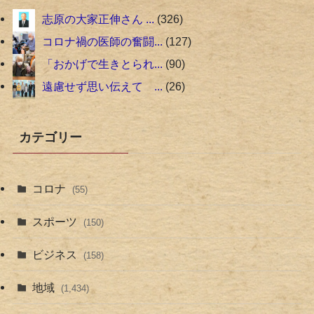
志原の大家正伸さん ...
326
コロナ禍の医師の奮闘...
127
「おかげで生きとられ...
90
遠慮せず思い伝えて ...
26
カテゴリー
コロナ
(55)
スポーツ
(150)
ビジネス
(158)
地域
(1,434)