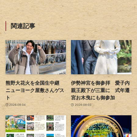
関連記事
熊野大花火を全国生中継
伊勢神宮を御参拝 愛子内
ニューヨーク屋敷さんゲス
親王殿下が三重に 式年遷
ト
宮お木曳にも御参加
2026-08-04
2026-08-03