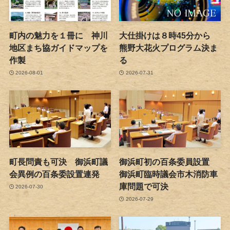
町内の魅力を１冊に 神川
大仕掛けは８時45分から
地区まち協ガイドマップを
熊野大花火プログラム決ま
作製
る
2026-08-01
2026-07-31
町長問責も可決 御浜町議
御浜町初の百条委員設置
会異例の百条委設置連発
御浜町臨時議会市木消防車
庫問題で可決
2026-07-30
2026-07-29