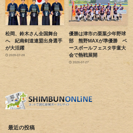
松岡、鈴木さん全国舞台
優勝は津市の栗葉少年野球
へ 紀南剣道連盟出身選手
部 熊野MAXが準優勝 ベ
が大活躍
ースボールフェスタ学童大
会で熱戦展開
2026-07-28
2026-07-27
最近の投稿