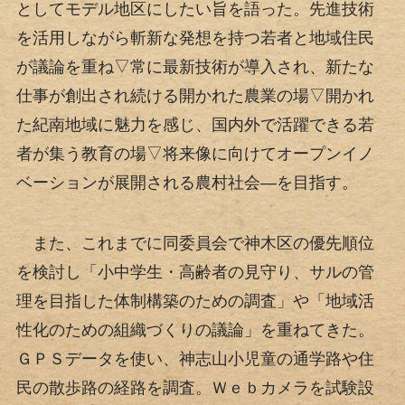
としてモデル地区にしたい旨を語った。先進技術
を活用しながら斬新な発想を持つ若者と地域住民
が議論を重ね▽常に最新技術が導入され、新たな
仕事が創出され続ける開かれた農業の場▽開かれ
た紀南地域に魅力を感じ、国内外で活躍できる若
者が集う教育の場▽将来像に向けてオープンイノ
ベーションが展開される農村社会―を目指す。
また、これまでに同委員会で神木区の優先順位
を検討し「小中学生・高齢者の見守り、サルの管
理を目指した体制構築のための調査」や「地域活
性化のための組織づくりの議論」を重ねてきた。
ＧＰＳデータを使い、神志山小児童の通学路や住
民の散歩路の経路を調査。Ｗｅｂカメラを試験設