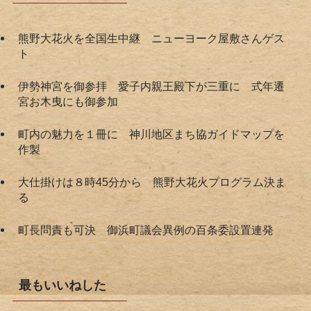
熊野大花火を全国生中継 ニューヨーク屋敷さんゲス
ト
伊勢神宮を御参拝 愛子内親王殿下が三重に 式年遷
宮お木曳にも御参加
町内の魅力を１冊に 神川地区まち協ガイドマップを
作製
大仕掛けは８時45分から 熊野大花火プログラム決ま
る
町長問責も可決 御浜町議会異例の百条委設置連発
最もいいねした