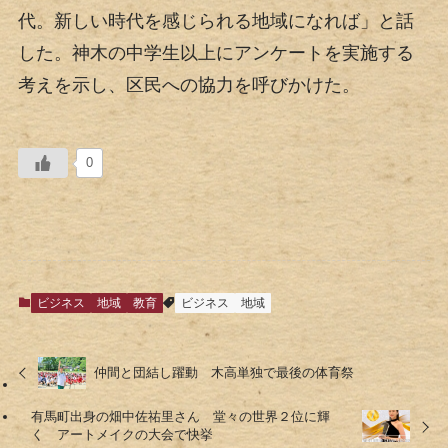
代。新しい時代を感じられる地域になれば」と話
した。神木の中学生以上にアンケートを実施する
考えを示し、区民への協力を呼びかけた。
0
ビジネス
地域
教育
ビジネス
地域
仲間と団結し躍動 木高単独で最後の体育祭
有馬町出身の畑中佐祐里さん 堂々の世界２位に輝
く アートメイクの大会で快挙