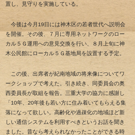
置し、見守りを実施している。
今後は今月19日には神木区の若者世代へ説明会
を開催。その後、７月に専用ネットワークのロー
カル５Ｇ運用への意見交換を行い、８月上旬に神
木公民館にローカル５Ｇ基地局を設置する予定。
この後、出席者が紀南地域の将来像についてワ
ークショップで考えた。引き続き、同委員会の奥
西委員長が取組を報告。三重大学の協力に感謝し
「10年、20年後も若い方に住み着いてもらえる集
落になって欲しい。高齢化や過疎化の地域ほど新
しい通信システムを利用すべきというお話を聞き
ました。昔なら考えられなかったことができる時