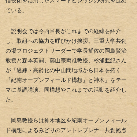
信技術を活用したスマートビレッジの研究を進め
ている。
説明会では今西区長がこれまでの経緯を紹介
し、取組への協力を呼びかけ挨拶。三重大学共創
の場プロジェクトリーダーで学長補佐の岡島賢治
教授と森本英嗣、藤山宗両准教授、杉浦亜紀さん
が「過疎・高齢化の中山間地域から日本を拓く
『紀南オープンフィールド構想』と神木」をテー
マに基調講演。同構想やこれまでの活動を紹介し
た。
岡島教授らは神木地区を紀南オープンフィール
ド構想によるみどりのアントレプレナー共創拠点