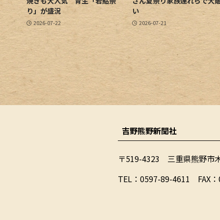
焼きも大人気 育生「若鮎祭
さん夏祭り家族連れらで大
り」が盛況
い
2026-07-22
2026-07-21
吉野熊野新聞社
〒519-4323 三重県熊野市
​TEL：0597-89-4611 FAX：