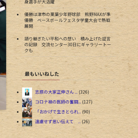
身選手が大活躍
優勝は津市の栗葉少年野球部 熊野MAXが準
優勝 ベースボールフェスタ学童大会で熱戦
展開
語り継ぎたい平和への想い 積み上げた証言
の記録 交流センター30日にギャラリートー
クも
最もいいねした
志原の大家正伸さん ...
326
コロナ禍の医師の奮闘...
127
「おかげで生きとられ...
90
遠慮せず思い伝えて ...
26