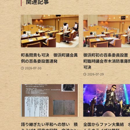
関連記事
町長問責も可決 御浜町議会異
御浜町初の百条委員設置
例の百条委設置連発
町臨時議会市木消防車庫
可決
2026-07-30
2026-07-29
語り継ぎたい平和への想い 積
全国からファン大集結 