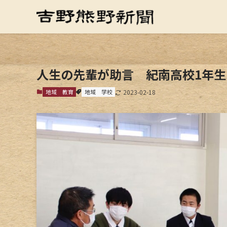
人生の先輩が助言 紀南高校1年
地域
教育
地域
学校
2023-02-18