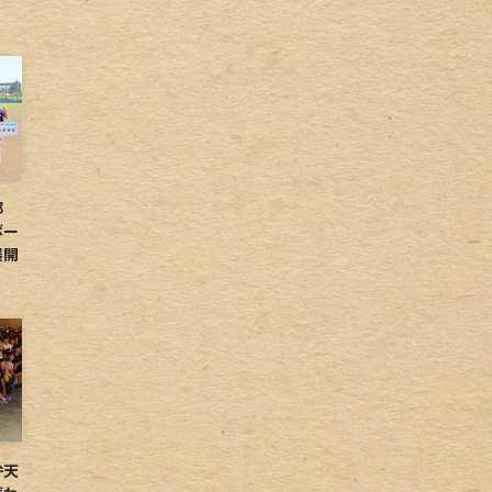
球部
ボー
展開
弁天