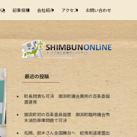
申込
記事投稿
会社紹介
アクセス
お問い合わせ
最近の投稿
町長問責も可決 御浜町議会異例の百条委設
置連発
御浜町初の百条委員設置 御浜町臨時議会市
木消防車庫問題で可決
松岡、鈴木さん全国舞台へ 紀南剣道連盟出