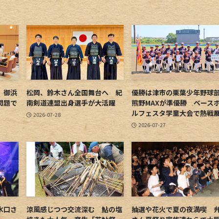
 御浜
松岡、鈴木さん全国舞台へ 紀
優勝は津市の栗葉少年野
問題で
南剣道連盟出身選手が大活躍
熊野MAXが準優勝 ベース
ルフェスタ学童大会で熱戦
2026-07-28
2026-07-27
水口さ
涼風感じつつ交流深む 鮎の塩
抽選や花火で夏の夜満喫 