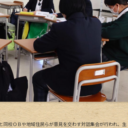
人と同校ＯＢや地域住民らが意見を交わす対話集会が行われ、生