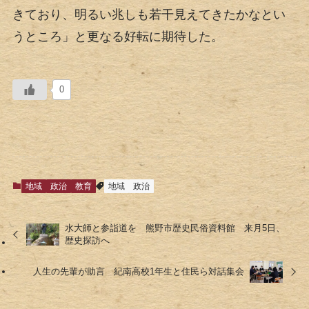
きており、明るい兆しも若干見えてきたかなとい
うところ」と更なる好転に期待した。
0
地域
政治
教育
地域
政治
水大師と参詣道を 熊野市歴史民俗資料館 来月5日、
歴史探訪へ
人生の先輩が助言 紀南高校1年生と住民ら対話集会