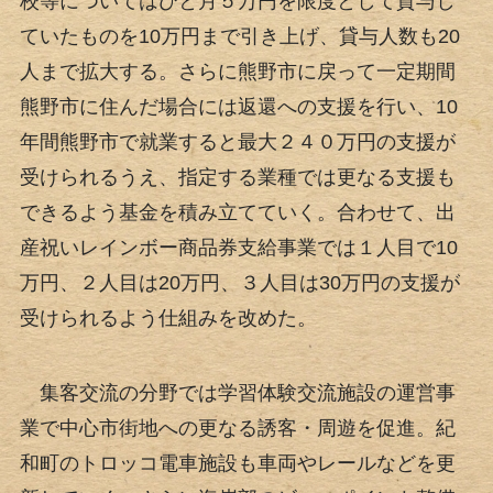
校等についてはひと月５万円を限度として貸与し
ていたものを10万円まで引き上げ、貸与人数も20
人まで拡大する。さらに熊野市に戻って一定期間
熊野市に住んだ場合には返還への支援を行い、10
年間熊野市で就業すると最大２４０万円の支援が
受けられるうえ、指定する業種では更なる支援も
できるよう基金を積み立てていく。合わせて、出
産祝いレインボー商品券支給事業では１人目で10
万円、２人目は20万円、３人目は30万円の支援が
受けられるよう仕組みを改めた。
集客交流の分野では学習体験交流施設の運営事
業で中心市街地への更なる誘客・周遊を促進。紀
和町のトロッコ電車施設も車両やレールなどを更