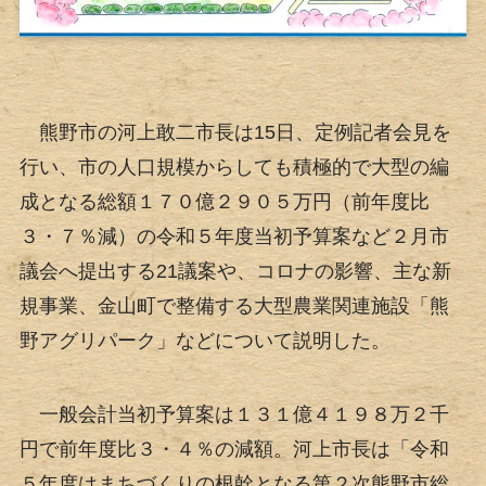
熊野市の河上敢二市長は15日、定例記者会見を
行い、市の人口規模からしても積極的で大型の編
成となる総額１７０億２９０５万円（前年度比
３・７％減）の令和５年度当初予算案など２月市
議会へ提出する21議案や、コロナの影響、主な新
規事業、金山町で整備する大型農業関連施設「熊
野アグリパーク」などについて説明した。
一般会計当初予算案は１３１億４１９８万２千
円で前年度比３・４％の減額。河上市長は「令和
５年度はまちづくりの根幹となる第２次熊野市総