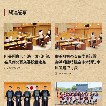
関連記事
町長問責も可決 御浜町議
御浜町初の百条委員設置
会異例の百条委設置連発
御浜町臨時議会市木消防車
庫問題で可決
2026-07-30
2026-07-29