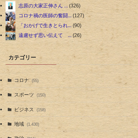
志原の大家正伸さん ...
326
コロナ禍の医師の奮闘...
127
「おかげで生きとられ...
90
遠慮せず思い伝えて ...
26
カテゴリー
コロナ
(55)
スポーツ
(150)
ビジネス
(158)
地域
(1,430)