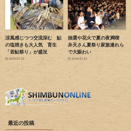
涼風感じつつ交流深む 鮎
抽選や花火で夏の夜満喫
の塩焼きも大人気 育生
弁天さん夏祭り家族連れら
「若鮎祭り」が盛況
で大賑わい
2026-07-22
2026-07-21
最近の投稿