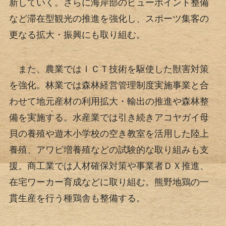
新していく。さらに海岸部のビューポイント整備
など滞在型観光の推進を強化し、スポーツ集客の
更なる拡大・振興にも取り組む。
また、農業ではＩＣＴ技術を駆使した獣害対策
を強化。林業では森林経営管理制度実施事業と合
わせて地元産材の利用拡大・輸出の推進や森林整
備を実施する。水産業では引き続きアコヤガイ母
貝の養殖や遊木小学校の空き教室を活用した陸上
養殖、アワビ増養殖などの試験的な取り組みも支
援。商工業では人材確保対策や事業者ＤＸ推進、
在宅ワーカー育成などに取り組む。熊野地鶏の一
貫生産を行う種鶏舎も整備する。