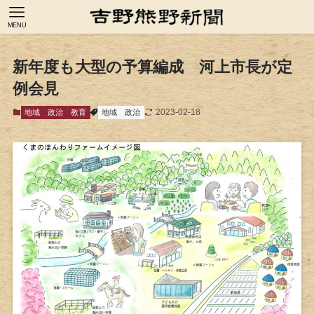
MENU
新年度も大型の予算編成 河上市長が定
例会見
2023-02-18
地域
政治
教育
地域
政治