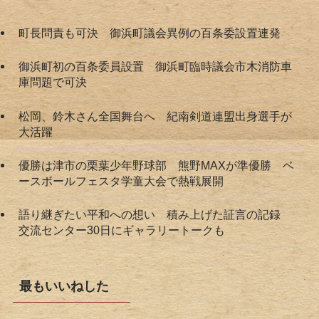
町長問責も可決 御浜町議会異例の百条委設置連発
御浜町初の百条委員設置 御浜町臨時議会市木消防車
庫問題で可決
松岡、鈴木さん全国舞台へ 紀南剣道連盟出身選手が
大活躍
優勝は津市の栗葉少年野球部 熊野MAXが準優勝 ベ
ースボールフェスタ学童大会で熱戦展開
語り継ぎたい平和への想い 積み上げた証言の記録
交流センター30日にギャラリートークも
最もいいねした