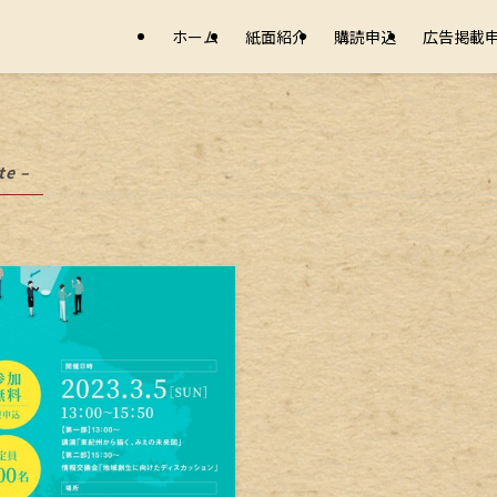
ホーム
紙面紹介
購読申込
広告掲載
te –