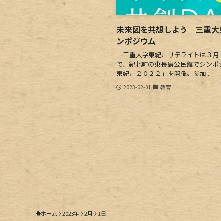
未来図を共想しよう 三重大
ンポジウム
三重大学東紀州サテライトは３月５
で、紀北町の東長島公民館でシンポジ
東紀州２０２２」を開催。参加...
2023-02-01
教育
ホーム
2023年
2月
1日