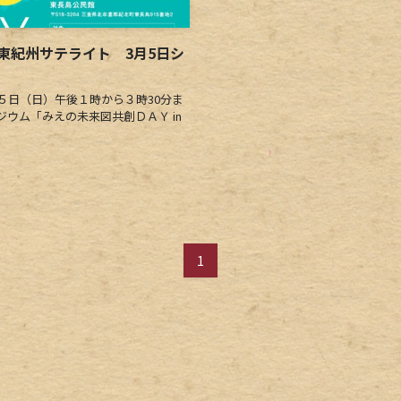
東紀州サテライト 3月5日シ
日（日）午後１時から３時30分ま
ウム「みえの未来図共創ＤＡＹ in
1