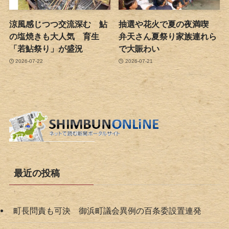
涼風感じつつ交流深む 鮎
抽選や花火で夏の夜満喫
の塩焼きも大人気 育生
弁天さん夏祭り家族連れら
「若鮎祭り」が盛況
で大賑わい
2026-07-22
2026-07-21
最近の投稿
町長問責も可決 御浜町議会異例の百条委設置連発