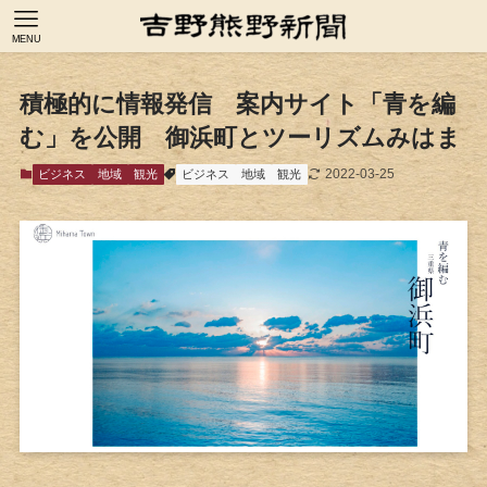
MENU
積極的に情報発信 案内サイト「青を編
む」を公開 御浜町とツーリズムみはま
2022-03-25
ビジネス
地域
観光
ビジネス
地域
観光