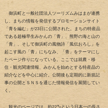
御浜町と一般社団法人ツーリズムみはまが連携
し、まちの情報を発信するプロモーションサイト
「青を編む」が23日に公開された。まちの特産品
である超極早生みかんの「青」、熊野の海と山の
「青」、そして御浜町の風物詩「風伝おろし」を
起こす風の「青」にちなみ、「青」をテーマにし
たページ作りになっている。ここでは就農・移
住・観光関連情報、みかんを始めとする特産品の
紹介などを中心に紹介。公開後も定期的に新規記
事の公開とＳＮＳを通じた情報発信を展開してい
く。
観光のページでは、約22㌔という日本一の長さ