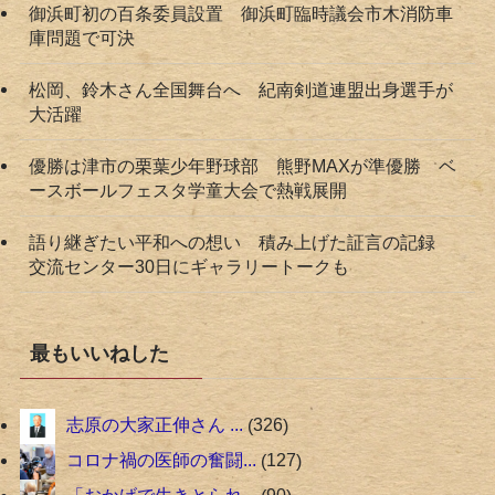
御浜町初の百条委員設置 御浜町臨時議会市木消防車
庫問題で可決
松岡、鈴木さん全国舞台へ 紀南剣道連盟出身選手が
大活躍
優勝は津市の栗葉少年野球部 熊野MAXが準優勝 ベ
ースボールフェスタ学童大会で熱戦展開
語り継ぎたい平和への想い 積み上げた証言の記録
交流センター30日にギャラリートークも
最もいいねした
志原の大家正伸さん ...
326
コロナ禍の医師の奮闘...
127