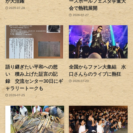
が大活躍
ースボールフェスタ学童大
会で熱戦展開
2026-07-28
2026-07-27
語り継ぎたい平和への想
全国からファン大集結 水
い 積み上げた証言の記
口さんらのライブに熱狂
録 交流センター30日にギ
2026-07-23
ャラリートークも
2026-07-25