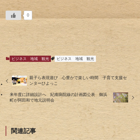
0
ビジネス
地域
観光
ビジネス
地域
観光
親子ら表現遊び 心豊かで楽しい時間 子育て支援セ
ンターひよっこ
来年度に詳細設計へ 紀南病院線の計画図公表 御浜
町が阿田和で地元説明会
関連記事