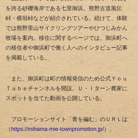
を誇る砂礫海岸である七里御浜、熊野古道風伝
峠・横垣峠などが紹介されている。続けて、体験
では熊野里山サイクリングツアーやひつじみかん
牧場を案内。移住に関するページでは、御浜町へ
の移住者や御浜町で働く人へのインタビュー記事
を掲載している。
また、御浜町は町の情報発信のため公式Ｙｏｕ
Ｔｕｂｅチャンネルを開設。Ｕ・Ｉターン農家に
スポットを当てた動画を公開している。
プロモーションサイト「青を編む」のＵＲＬは
（
https://mihama-mie-townpromotion.jp/
）。