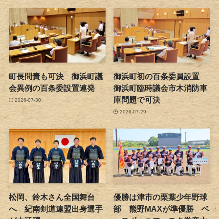
町長問責も可決 御浜町議
御浜町初の百条委員設置
会異例の百条委設置連発
御浜町臨時議会市木消防車
庫問題で可決
2026-07-30
2026-07-29
松岡、鈴木さん全国舞台
優勝は津市の栗葉少年野球
へ 紀南剣道連盟出身選手
部 熊野MAXが準優勝 ベ