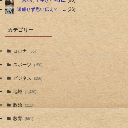
「おかげで生きとられ...
90
遠慮せず思い伝えて ...
26
カテゴリー
コロナ
(55)
スポーツ
(150)
ビジネス
(158)
地域
(1,430)
政治
(211)
教育
(551)