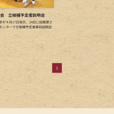
議会 立候補予定者説明会
が４月17日告示、24日に投開票さ
流センターで立候補予定者事前説明会
1