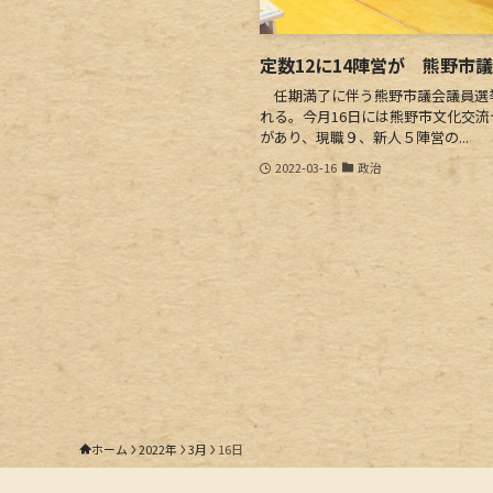
定数12に14陣営が 熊野市
任期満了に伴う熊野市議会議員選挙
れる。今月16日には熊野市文化交
があり、現職９、新人５陣営の...
2022-03-16
政治
ホーム
2022年
3月
16日