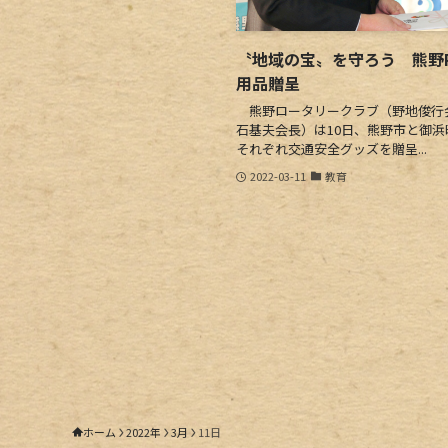
〝地域の宝〟を守ろう 熊野R
用品贈呈
熊野ロータリークラブ（野地俊行
石基夫会長）は10日、熊野市と御
それぞれ交通安全グッズを贈呈...
2022-03-11
教育
ホーム
2022年
3月
11日