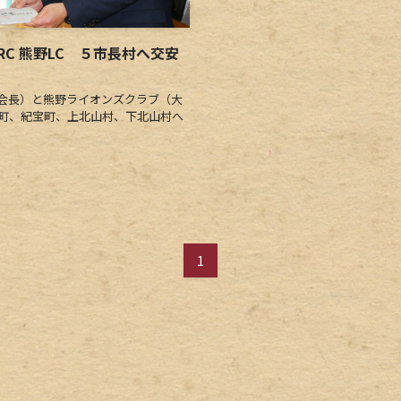
C 熊野LC ５市長村へ交安
会長）と熊野ライオンズクラブ（大
浜町、紀宝町、上北山村、下北山村へ
1