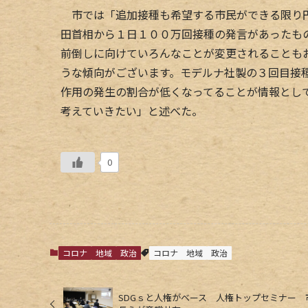
市では「追加接種も希望する市民ができる限り円
田首相から１日１００万回接種の発言があったも
前倒しに向けていろんなことが変更されることも
うな傾向がございます。モデルナ社製の３回目接
作用の発生の割合が低くなってることが情報とし
考えていきたい」と述べた。
0
コロナ
地域
政治
コロナ
地域
政治
SDGｓと人権がベース 人権トップセミナー 