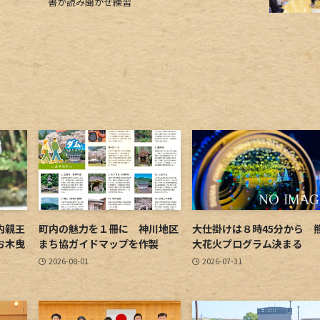
書が読み聞かせ練習
内親王
町内の魅力を１冊に 神川地区
大仕掛けは８時45分から 
お木曳
まち協ガイドマップを作製
大花火プログラム決まる
2026-08-01
2026-07-31