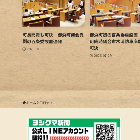
町長問責も可決 御浜町議会異
御浜町初の百条委員設置
例の百条委設置連発
町臨時議会市木消防車庫
可決
2026-07-30
2026-07-29
ホーム
コロナ