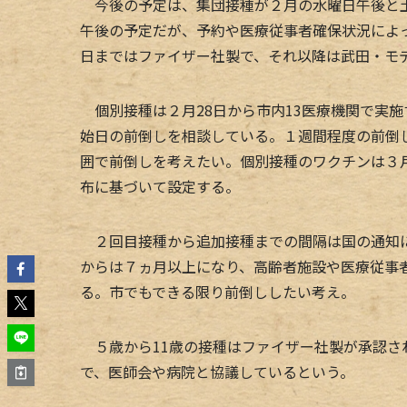
今後の予定は、集団接種が２月の水曜日午後と土
午後の予定だが、予約や医療従事者確保状況によ
日まではファイザー社製で、それ以降は武田・モ
個別接種は２月28日から市内13医療機関で実
始日の前倒しを相談している。１週間程度の前倒
囲で前倒しを考えたい。個別接種のワクチンは３
布に基づいて設定する。
２回目接種から追加接種までの間隔は国の通知に
からは７ヵ月以上になり、高齢者施設や医療従事
る。市でもできる限り前倒ししたい考え。
５歳から11歳の接種はファイザー社製が承認さ
で、医師会や病院と協議しているという。