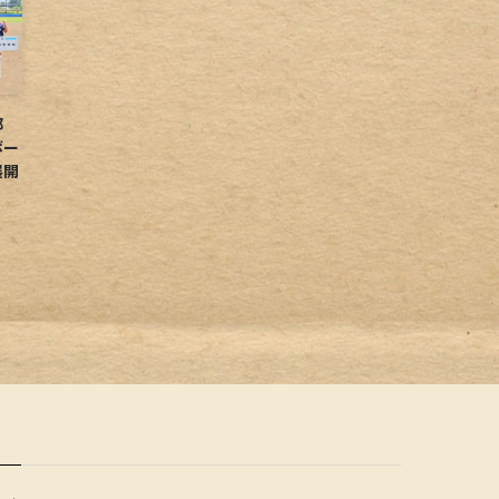
球部
ボー
展開