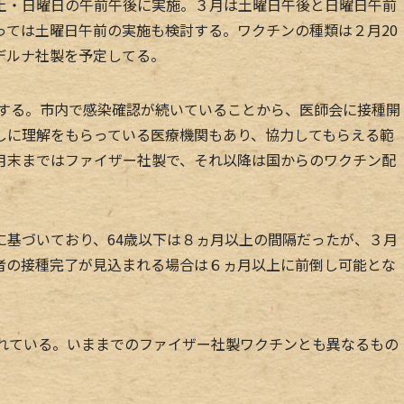
・日曜日の午前午後に実施。３月は土曜日午後と日曜日午前
っては土曜日午前の実施も検討する。ワクチンの種類は２月20
デルナ社製を予定してる。
施する。市内で感染確認が続いていることから、医師会に接種開
しに理解をもらっている医療機関もあり、協力してもらえる範
月末まではファイザー社製で、それ以降は国からのワクチン配
基づいており、64歳以下は８ヵ月以上の間隔だったが、３月
者の接種完了が見込まれる場合は６ヵ月以上に前倒し可能とな
れている。いままでのファイザー社製ワクチンとも異なるもの