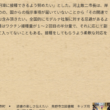
滑に接種できるよう努めたい」とした。河上敢二市長は、岸
のの、国からの指示事項が届いていないことから「その関連で
お含み頂きたい。全国的にモデルナ社製に対する忌避があるよ
種はワクチン接種量が１～２回目の半分量で、それに応じて副
て入ってないこともある。接種をしてもらうよう柔軟な対応を
市町
読書の楽しさ伝えたい 熊野市立図書館 キッズ司