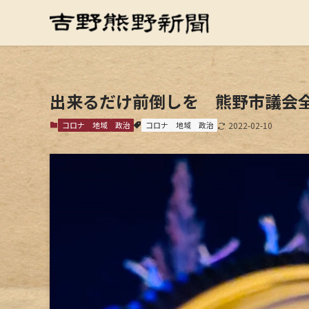
出来るだけ前倒しを 熊野市議会
コロナ
地域
政治
コロナ
地域
政治
2022-02-10