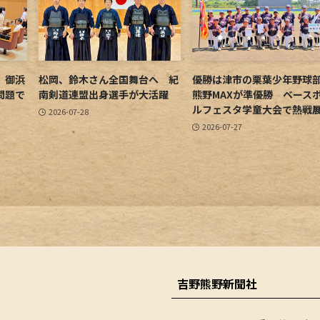
 御浜
松岡、鈴木さん全国舞台へ 紀
優勝は津市の栗葉少年野
問題で
南剣道連盟出身選手が大活躍
熊野MAXが準優勝 ベース
ルフェスタ学童大会で熱戦
2026-07-28
2026-07-27
吉野熊野新聞社