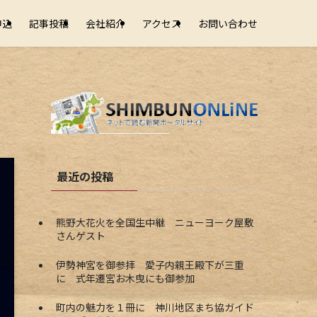
申込
記事投稿
会社紹介
アクセス
お問い合わせ
最近の投稿
熊野大花火を全国生中継 ニューヨーク屋敷
さんゲスト
伊勢神宮を御参拝 愛子内親王殿下が三重
に 式年遷宮お木曳にも御参加
町内の魅力を１冊に 神川地区まち協ガイド