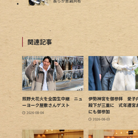
長らが意識共有
関連記事
熊野大花火を全国生中継 ニュ
伊勢神宮を御参拝 愛子
ーヨーク屋敷さんゲスト
殿下が三重に 式年遷宮
にも御参加
2026-08-04
2026-08-03