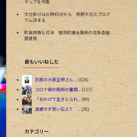
マップを作製
大仕掛けは８時45分から 熊野大花火プログ
ラム決まる
町長問責も可決 御浜町議会異例の百条委設
置連発
最もいいねした
志原の大家正伸さん ...
326
コロナ禍の医師の奮闘...
127
「おかげで生きとられ...
90
遠慮せず思い伝えて ...
26
カテゴリー