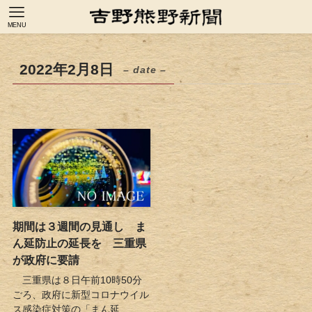
MENU
2022年2月8日
– date –
期間は３週間の見通し ま
ん延防止の延長を 三重県
が政府に要請
三重県は８日午前10時50分
ごろ、政府に新型コロナウイル
ス感染症対策の「まん延...