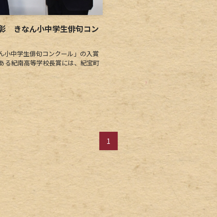
彰 きなん小中学生俳句コン
ん小中学生俳句コンクール」の入賞
である紀南高等学校長賞には、紀宝町
1