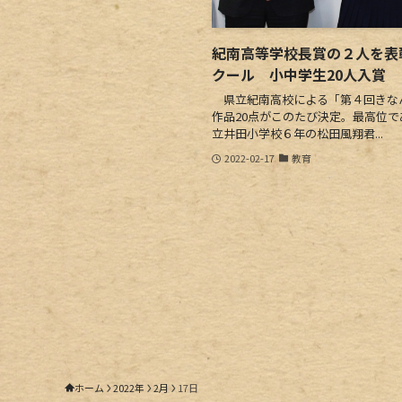
紀南高等学校長賞の２人を表
クール 小中学生20人入賞
県立紀南高校による「第４回きな
作品20点がこのたび決定。最高位
立井田小学校６年の松田風翔君...
2022-02-17
教育
ホーム
2022年
2月
17日