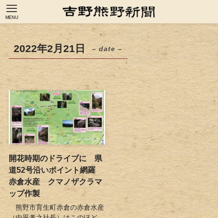
MENU
2022年2月21日
– date –
開花時期のドライブに 県
道52号沿いポイント網羅
赤倉水産 クマノザクラマ
ップ作製
熊野市育生町赤倉の赤倉水産
（中平孝之社長）はこのほど、